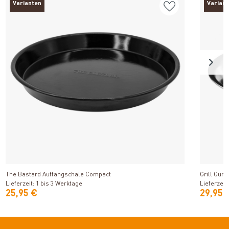
Varianten
Varian
Produkt ansehen
The Bastard Auffangschale Compact
Grill Gur
Lieferzeit: 1 bis 3 Werktage
Lieferzeit
25,95 €
29,95 