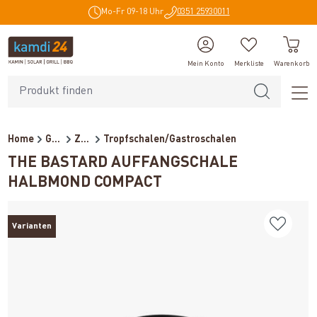
Mo-Fr 09-18 Uhr
0351 25930011
alt springen
Mein Konto
Merkliste
Warenkorb
Home
Grillzubehör
Zubehör
Tropfschalen/Gastroschalen
THE BASTARD AUFFANGSCHALE
HALBMOND COMPACT
Varianten