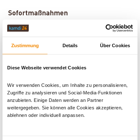
Sofortmaßnahmen
Feuerwehr rufen
– Notruf 112
Alle Luftzufuhren am Ofen schließen
Zustimmung
Details
Über Cookies
Brennbare Gegenstände
vom Schornstein
entfernen
Diese Webseite verwendet Cookies
Dachboden kontrollieren
– Funkenflug,
Wir verwenden Cookies, um Inhalte zu personalisieren,
Hitze
Zugriffe zu analysieren und Social-Media-Funktionen
Schornsteinfeger informieren
anzubieten. Einige Daten werden an Partner
weitergegeben. Sie können alle Cookies akzeptieren,
ablehnen oder individuell anpassen.
NIEMALS mit Wasser löschen!
Das Wasser verdampft schlagartig im über 1.000