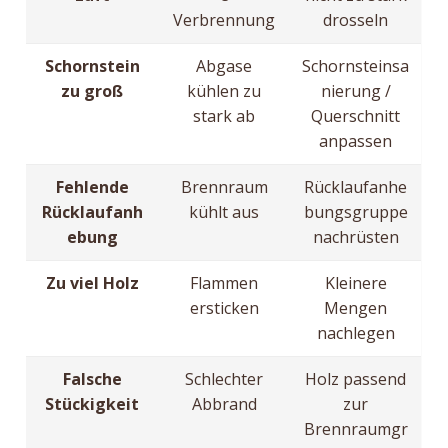
Verbrennung
drosseln
Schornstein
Abgase
Schornsteinsa
zu groß
kühlen zu
nierung /
stark ab
Querschnitt
anpassen
Fehlende
Brennraum
Rücklaufanhe
Rücklaufanh
kühlt aus
bungsgruppe
ebung
nachrüsten
Zu viel Holz
Flammen
Kleinere
ersticken
Mengen
nachlegen
Falsche
Schlechter
Holz passend
Stückigkeit
Abbrand
zur
Brennraumgr