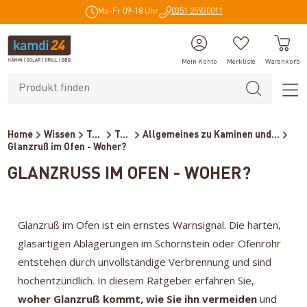
Mo-Fr 09-18 Uhr
0351 25930011
alt springen
Mein Konto
Merkliste
Warenkorb
Home
Wissen
Technikratgeber
Technik-Tipps & Tricks
Allgemeines zu Kaminen und...
Glanzruß im Ofen - Woher?
GLANZRUSS IM OFEN - WOHER?
Glanzruß im Ofen ist ein ernstes Warnsignal. Die harten,
glasartigen Ablagerungen im Schornstein oder Ofenrohr
entstehen durch unvollständige Verbrennung und sind
hochentzündlich. In diesem Ratgeber erfahren Sie,
woher Glanzruß kommt, wie Sie ihn vermeiden
und