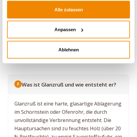
°C heißen Schornstein. Die Dampfausdehnung
Alle zulassen
kann den Schornstein zum Bersten bringen.
Löschen ist Sache der Feuerwehr.
Anpassen
Ablehnen
Häufige Fragen (FAQ)
Was ist Glanzruß und wie entsteht er?
Glanzruß ist eine harte, glasartige Ablagerung
im Schornstein oder Ofenrohr, die durch
unvollständige Verbrennung entsteht. Die
Hauptursachen sind zu feuchtes Holz (über 20
% Restfeuchte), zu wenig Sauerstoffzufuhr, ein