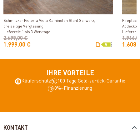
Produkt ansehen
Schmitzker Fisterra Vista Kaminofen Stahl Schwarz,
Fireplace
dreiseitige Verglasung
Abdeckpla
Lieferzeit: 1 bis 3 Werktage
Lieferzeit
2.699,00 €
1.966,0
1.999,00 €
1.608,
IHRE VORTEILE
Käuferschutz
100 Tage Geld-zurück-Garantie
0%–Finanzierung
KONTAKT