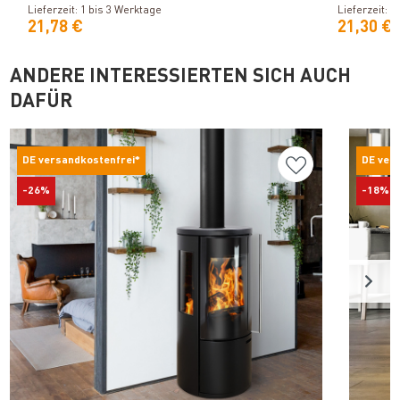
Lieferzeit: 1 bis 3 Werktage
Lieferzeit: 1
21,78 €
21,30 €
ANDERE INTERESSIERTEN SICH AUCH
DAFÜR
DE versandkostenfrei*
DE ver
-26%
-18%