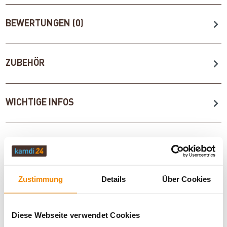
BEWERTUNGEN (0)
ZUBEHÖR
WICHTIGE INFOS
Artikeldatenblatt drucken
Frage zum Artikel
Dieses Produkt finden Sie unter:
Kaminöfen
|
Kamineinsätze
Zustimmung
Details
Über Cookies
|
Kaminofen A+
|
Kaminöfen in schwarz
|
Kaminofen 3
Scheiben
|
Panorama Kaminofen
|
Kaminofen mit
Schiebetür
|
Holzofen
|
Kaminofen Anschluss hinten
Diese Webseite verwendet Cookies