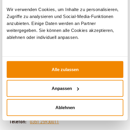
Wir verwenden Cookies, um Inhalte zu personalisieren,
Zugriffe zu analysieren und Social-Media-Funktionen
anzubieten. Einige Daten werden an Partner
weitergegeben. Sie können alle Cookies akzeptieren,
ablehnen oder individuell anpassen.
Ihr Berater zum Thema Öfen und
Alle zulassen
Kamine:
Silvio Wirth berät Sie gern rund um das Thema
Anpassen
Kaminöfen. Keine Frage bleibt unbeantwortet, kein
Problem ungelöst. Haben Sie Fragen zu unseren
Produkten? Dann kontaktieren Sie uns gern unter:
Ablehnen
E-Mail:
[email protected]
Telefon:
0351 25930011