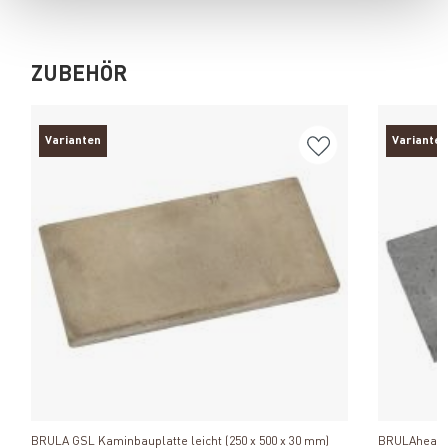
ZUBEHÖR
Varianten
Varianten
Produkt ansehen
BRULA GSL Kaminbauplatte leicht (250 x 500 x 30 mm)
BRULAheat S