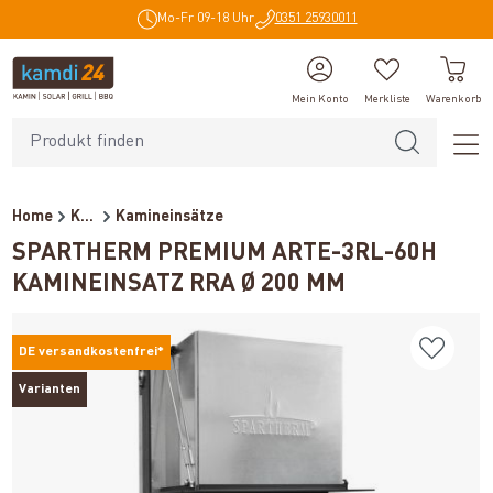
Mo-Fr 09-18 Uhr
0351 25930011
alt springen
Mein Konto
Merkliste
Warenkorb
Home
Kaminöfen
Kamineinsätze
SPARTHERM PREMIUM ARTE-3RL-60H
KAMINEINSATZ RRA Ø 200 MM
DE versandkostenfrei*
Varianten