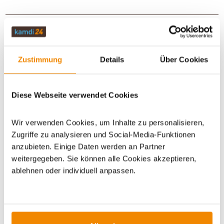
TECHNISCHE DATEN
Zustimmung
Details
Über Cookies
BEWERTUNGEN (0)
Diese Webseite verwendet Cookies
WICHTIGE INFOS
Wir verwenden Cookies, um Inhalte zu personalisieren,
Zugriffe zu analysieren und Social-Media-Funktionen
anzubieten. Einige Daten werden an Partner
Artikeldatenblatt drucken
Frage zum Artikel
weitergegeben. Sie können alle Cookies akzeptieren,
ablehnen oder individuell anpassen.
Dieses Produkt finden Sie unter:
Kaminzubehör
|
Kaminbesteck