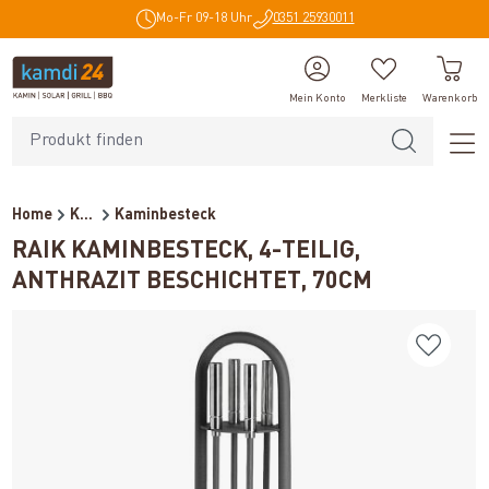
Mo-Fr 09-18 Uhr
0351 25930011
alt springen
Mein Konto
Merkliste
Warenkorb
Home
Kaminzubehör
Kaminbesteck
RAIK KAMINBESTECK, 4-TEILIG,
ANTHRAZIT BESCHICHTET, 70CM