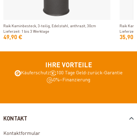
Produkt ansehen
Raik Kaminbesteck, 3-teilig, Edelstahl, anthrazit, 30cm
Raik Kamin
Lieferzeit: 1 bis 3 Werktage
Lieferzeit
49,90 €
35,90 
IHRE VORTEILE
Käuferschutz
100 Tage Geld-zurück-Garantie
0%–Finanzierung
KONTAKT
Kontaktformular