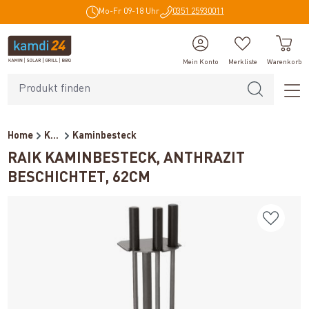
Mo-Fr 09-18 Uhr
0351 25930011
alt springen
Mein Konto
Merkliste
Warenkorb
Home
Kaminzubehör
Kaminbesteck
RAIK KAMINBESTECK, ANTHRAZIT
BESCHICHTET, 62CM