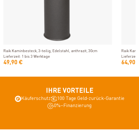
Produkt ansehen
Raik Kaminbesteck, 3-teilig, Edelstahl, anthrazit, 30cm
Raik Kamin
Lieferzeit: 1 bis 3 Werktage
Lieferzeit
49,90 €
64,90 
IHRE VORTEILE
Käuferschutz
100 Tage Geld-zurück-Garantie
0%–Finanzierung