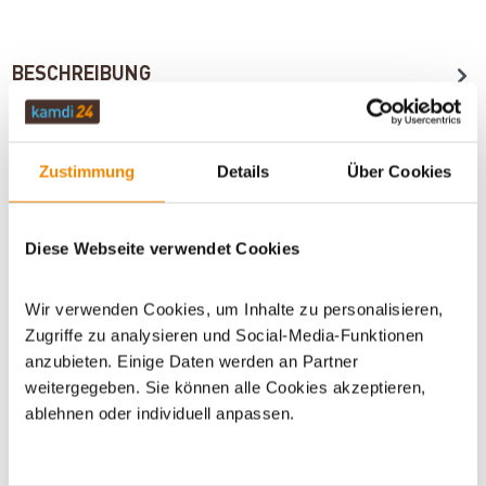
BESCHREIBUNG
TECHNISCHE DATEN
Zustimmung
Details
Über Cookies
BEWERTUNGEN (0)
Diese Webseite verwendet Cookies
Wir verwenden Cookies, um Inhalte zu personalisieren,
WICHTIGE INFOS
Zugriffe zu analysieren und Social-Media-Funktionen
anzubieten. Einige Daten werden an Partner
weitergegeben. Sie können alle Cookies akzeptieren,
ablehnen oder individuell anpassen.
Artikeldatenblatt drucken
Frage zum Artikel
Dieses Produkt finden Sie unter:
Kaminzubehör
|