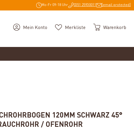
Mo-Fr 09-18 Uhr
0351 25930011
[email protected]
Mein Konto
Merkliste
Warenkorb
g von 5 von 5 Sternen
UCHROHRBOGEN 120MM SCHWARZ 45°
RAUCHROHR / OFENROHR