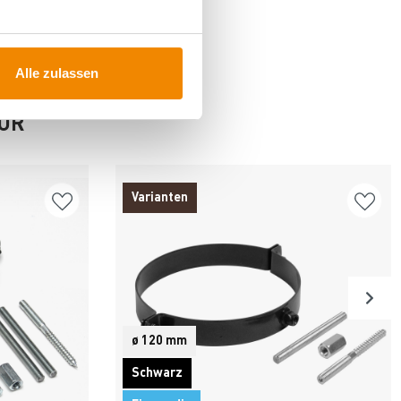
Alle zulassen
FÜR
Varianten
ø 120 mm
Schwarz