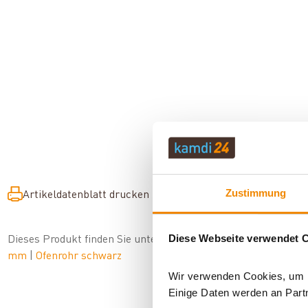
Zustimmung
Artikeldatenblatt drucken
Frage zum Artikel
Diese Webseite verwendet 
Dieses Produkt finden Sie unter:
Kaminzubehör
|
Ofenrohre fü
mm
|
Ofenrohr schwarz
Wir verwenden Cookies, um In
Einige Daten werden an Partn