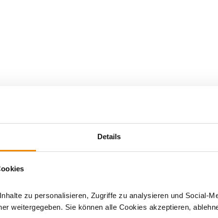
Details
Cookies
r Holzöfen
|
120
halte zu personalisieren, Zugriffe zu analysieren und Social-M
er weitergegeben. Sie können alle Cookies akzeptieren, ablehne