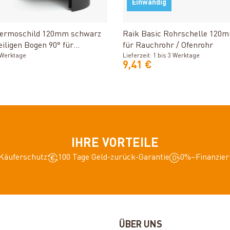
Einwandig
Produkt ansehen
Produkt ansehe
hermoschild 120mm schwarz
Raik Basic Rohrschelle 120
eiligen Bogen 90° für
für Rauchrohr / Ofenrohr
fenrohr
3 Werktage
Lieferzeit: 1 bis 3 Werktage
9,41 €
IHRE VORTEILE
Käuferschutz
100 Tage Geld-zurück-Garantie
0%–Finanzier
ÜBER UNS