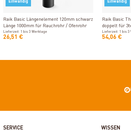
Einwandig
Einwandig
Produkt ansehen
Raik Basic Längenelement 120mm schwarz
Raik Basic T
Länge 1000mm für Rauchrohr / Ofenrohr
doppelt für 3t
Lieferzeit: 1 bis 3 Werktage
Rauchrohr / O
Lieferzeit: 1 bis 
26,51 €
54,06 €
SERVICE
WISSEN