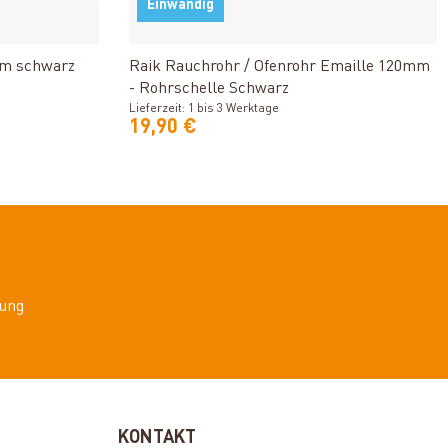
Einwandig
n
Produkt ansehen
mm schwarz
Raik Rauchrohr / Ofenrohr Emaille 120mm
- Rohrschelle Schwarz
Lieferzeit: 1 bis 3 Werktage
19,90 €
ung
KONTAKT