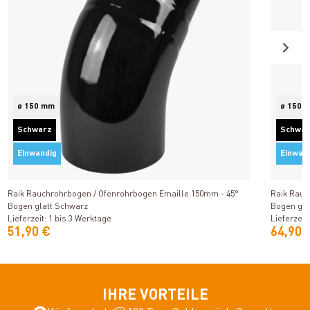
ø 150 mm
ø 150 
Schwarz
Schwa
Einwandig
Einwan
Produkt ansehen
Raik Rauchrohrbogen / Ofenrohrbogen Emaille 150mm - 45°
Raik Rauc
Bogen glatt Schwarz
Bogen gla
Lieferzeit: 1 bis 3 Werktage
Lieferzeit
51,90 €
64,90 
IHRE VORTEILE