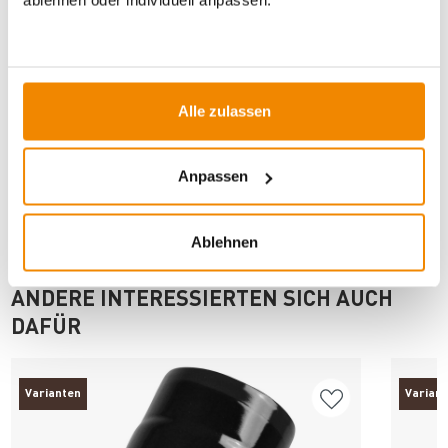
Artikeldatenblatt drucken
Frage zum Artikel
Alle zulassen
Dieses Produkt finden Sie unter:
Kaminzubehör
|
Ofenrohre
für Holzöfen
|
150 mm
|
Ofenrohr schwarz
Anpassen
Ablehnen
ANDERE INTERESSIERTEN SICH AUCH
DAFÜR
Varianten
Varian