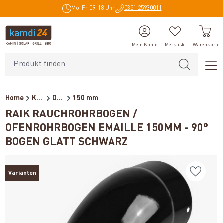
Mo-Fr 09-18 Uhr
0351 25930011
alt springen
Mein Konto
Merkliste
Warenkorb
Home
Kaminzubehör
Ofenrohre für Holzöfen
150 mm
RAIK RAUCHROHRBOGEN /
OFENROHRBOGEN EMAILLE 150MM - 90°
BOGEN GLATT SCHWARZ
Varianten