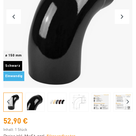
ø 150 mm
Schwarz
Einwandig
52,90 €
Inhalt:
1 Stück