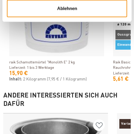
Ablehnen
ø 120 mm
Gussgrau
Einwandi
Produkt ansehen
raik Schamottemörtel "Monolith E" 2 kg
Raik Basic 
Lieferzeit: 1 bis 3 Werktage
Rauchrohr /
15,90 €
Lieferzeit: 1
5,61 €
Inhalt:
2 Kilogramm
(7,95 € / 1 Kilogramm)
ANDERE INTERESSIERTEN SICH AUCH
DAFÜR
Varian