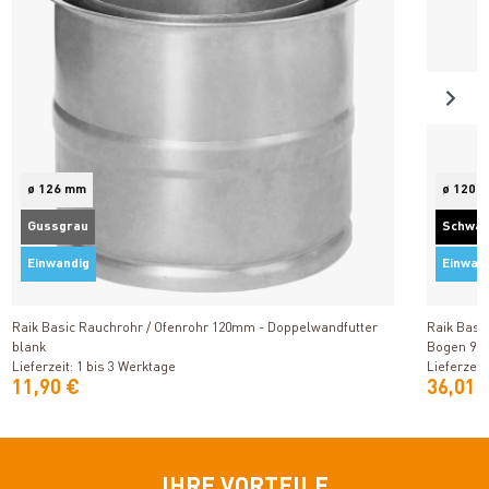
ø 126 mm
ø 120 
Gussgrau
Schwa
Einwandig
Einwan
Produkt ansehen
Raik Basic Rauchrohr / Ofenrohr 120mm - Doppelwandfutter
Raik Basi
blank
Bogen 90°
Lieferzeit: 1 bis 3 Werktage
Lieferzeit
11,90 €
36,01 
IHRE VORTEILE