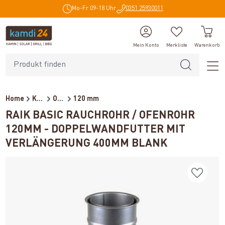
Mo-Fr 09-18 Uhr
0351 25930011
alt springen
Mein Konto
Merkliste
Warenkorb
Home
Kaminzubehör
Ofenrohre für Holzöfen
120 mm
RAIK BASIC RAUCHROHR / OFENROHR
120MM - DOPPELWANDFUTTER MIT
VERLÄNGERUNG 400MM BLANK