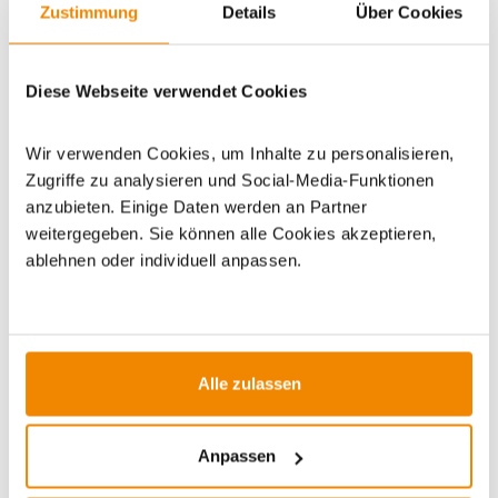
Zustimmung
Details
Über Cookies
Artikeldatenblatt drucken
Frage zum Artikel
Diese Webseite verwendet Cookies
Dieses Produkt finden Sie unter:
Kaminzubehör
|
Ofenrohre
für Holzöfen
|
120 mm
|
Ofenrohre gussgrau
Wir verwenden Cookies, um Inhalte zu personalisieren,
Zugriffe zu analysieren und Social-Media-Funktionen
anzubieten. Einige Daten werden an Partner
weitergegeben. Sie können alle Cookies akzeptieren,
ablehnen oder individuell anpassen.
ZUBEHÖR
Alle zulassen
Anpassen