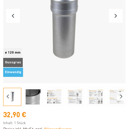
ø 120 mm
Gussgrau
Einwandig
32,90 €
Inhalt:
1 Stück