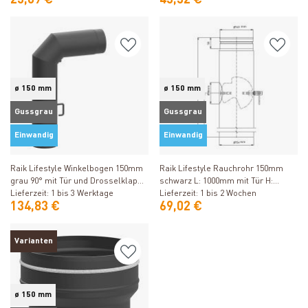
ø 150 mm
ø 150 mm
Gussgrau
Gussgrau
Einwandig
Einwandig
Produkt ansehen
Produkt ansehen
Raik Lifestyle Winkelbogen 150mm
Raik Lifestyle Rauchrohr 150mm
grau 90° mit Tür und Drosselklappe
schwarz L: 1000mm mit Tür H:
(700x250) für Rauchrohr / Ofenrohr
Lieferzeit: 1 bis 3 Werktage
750mm für Rauchrohr / Ofenrohr
Lieferzeit: 1 bis 2 Wochen
134,83 €
69,02 €
Varianten
ø 150 mm