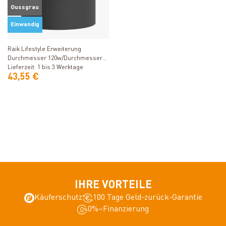
Gussgrau
Einwandig
Produkt ansehen
Raik Lifestyle Erweiterung
Durchmesser 120w/Durchmesser
150e 2,00mm l=145mm mit Dichtung
Lieferzeit: 1 bis 3 Werktage
43,55 €
grau für Rauchrohr/ Ofenrohr
IHRE VORTEILE
Käuferschutz
100 Tage Geld-zurück-Garantie
0%–Finanzierung