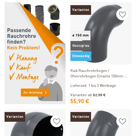
Varianten
ø 150 mm
Gussgrau
Einwandig
Produkt ansehen
Raik Rauchrohrbogen /
Ofenrohrbogen Emaille 150mm -
90° Bogen glatt Grau
Lieferzeit: 1 bis 3 Werktage
Varianten ab
52,90 €
55,90 €
Varianten
Varianten