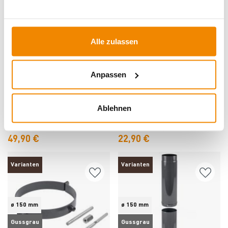
Varianten
Varianten
Alle zulassen
ø 150 mm
ø 150 mm
Gussgrau
Gussgrau
Anpassen
Einwandig
Einwandig
Produkt ansehen
Produkt ansehen
Raik Rauchrohrbogen /
Raik Rauchrohr / Ofenrohr Emaille
Ablehnen
Ofenrohrbogen Emaille 150mm -
150mm - Wandrosette mit Feder
45° Bogen gerippt Grau mit
Lieferzeit: 1 bis 3 Werktage
Grau
Lieferzeit: 1 bis 3 Werktage
Reinigungsöffnung
Varianten ab
46,90 €
Varianten ab
21,90 €
49,90 €
22,90 €
Varianten
Varianten
ø 150 mm
ø 150 mm
Gussgrau
Gussgrau