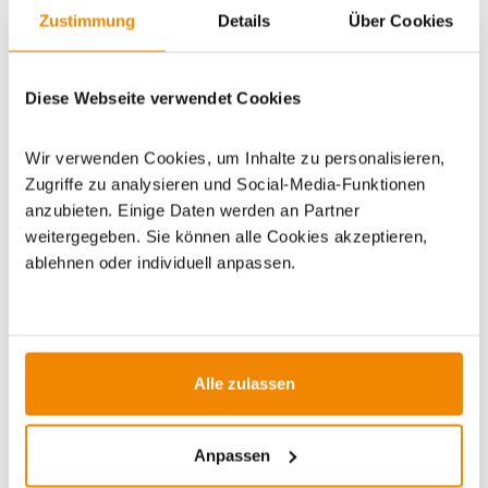
Zustimmung
Details
Über Cookies
Artikeldatenblatt drucken
Frage zum Artikel
Diese Webseite verwendet Cookies
Dieses Produkt finden Sie unter:
Kaminzubehör
|
Ofenrohre
für Holzöfen
|
120 mm
|
Ofenrohr schwarz
Wir verwenden Cookies, um Inhalte zu personalisieren,
Zugriffe zu analysieren und Social-Media-Funktionen
anzubieten. Einige Daten werden an Partner
weitergegeben. Sie können alle Cookies akzeptieren,
ablehnen oder individuell anpassen.
ZUBEHÖR
Alle zulassen
Anpassen