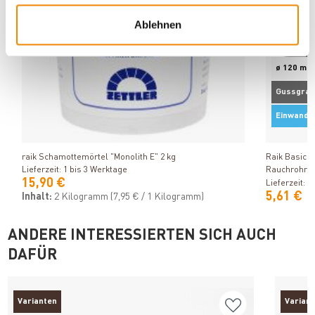
Ablehnen
ø 120 mm
Gussgrau
Einwandi
Produkt ansehen
raik Schamottemörtel "Monolith E" 2 kg
Raik Basic 
Lieferzeit: 1 bis 3 Werktage
Rauchrohr /
15,90 €
Lieferzeit: 1
5,61 €
Inhalt:
2 Kilogramm
(7,95 € / 1 Kilogramm)
ANDERE INTERESSIERTEN SICH AUCH
DAFÜR
Varianten
Varian