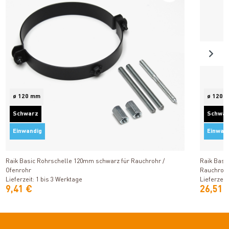
ø 120 mm
ø 120 
Schwarz
Schwa
Einwandig
Einwan
Produkt ansehen
Raik Basic Rohrschelle 120mm schwarz für Rauchrohr /
Raik Bas
Ofenrohr
Rauchrohr
Lieferzeit: 1 bis 3 Werktage
Lieferzeit
9,41 €
26,51 