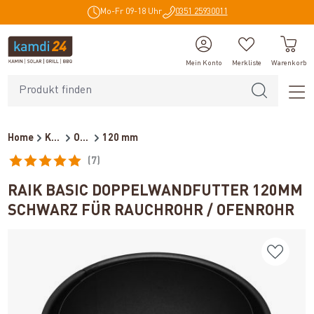
Mo-Fr 09-18 Uhr
0351 25930011
alt springen
Mein Konto
Merkliste
Warenkorb
Home
Kaminzubehör
Ofenrohre für Holzöfen
120 mm
(7)
Durchschnittliche Bewertung von 5 von 5 Sternen
RAIK BASIC DOPPELWANDFUTTER 120MM
SCHWARZ FÜR RAUCHROHR / OFENROHR