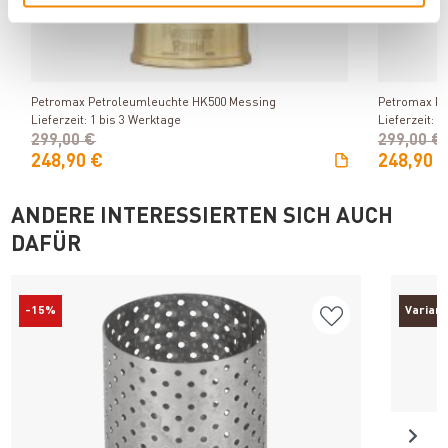
Produkt ansehen
Petromax Petroleumleuchte HK500 Messing
Petromax P
Lieferzeit: 1 bis 3 Werktage
Lieferzeit: 1
299,00 €
299,00 €
248,90 €
248,90 
ANDERE INTERESSIERTEN SICH AUCH
DAFÜR
-15%
Varian