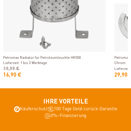
Produkt ansehen
Petromax Radiator für Petroleumleuchte HK500
Petromax 
Lieferzeit: 1 bis 3 Werktage
Chrom
19,99 €
Lieferzeit
16,90 €
29,90 
IHRE VORTEILE
Käuferschutz
100 Tage Geld-zurück-Garantie
0%–Finanzierung