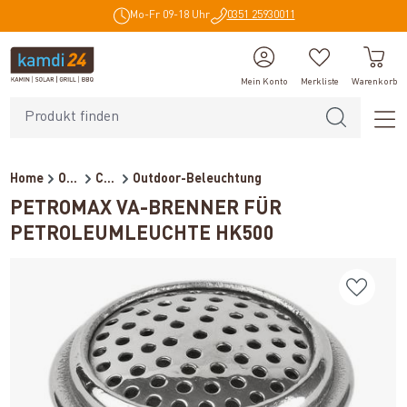
Mo-Fr 09-18 Uhr
0351 25930011
alt springen
Mein Konto
Merkliste
Warenkorb
Home
Outdoor
Campingzubehör
Outdoor-Beleuchtung
PETROMAX VA-BRENNER FÜR
PETROLEUMLEUCHTE HK500