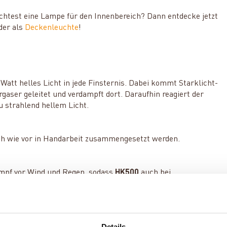
öchtest eine Lampe für den Innenbereich? Dann entdecke jetzt
der als
Deckenleuchte
!
Watt helles Licht in jede Finsternis. Dabei kommt Starklicht-
gaser geleitet und verdampft dort. Daraufhin reagiert der
 strahlend hellem Licht.
ach wie vor in Handarbeit zusammengesetzt werden.
umpf vor Wind und Regen, sodass
HK500
auch bei
en Zubehör lässt sich die Starklichtlaterne in einen Kocher
Details