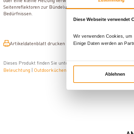
oder eine kleine Heizung verwandeln. Weitere Zubehörteile w
Seitenreflektoren zur Bündelung des Lichtes ermöglichen ei
Bedürfnissen.
Diese Webseite verwendet 
Wir verwenden Cookies, um In
Einige Daten werden an Partn
Artikeldatenblatt drucken
Frage zum Artikel
Dieses Produkt finden Sie unter:
Outdoor
|
Campingzubehör
|
Beleuchtung
|
Outdoorküchen-Zubehör
|
Petroleumlampen
Ablehnen