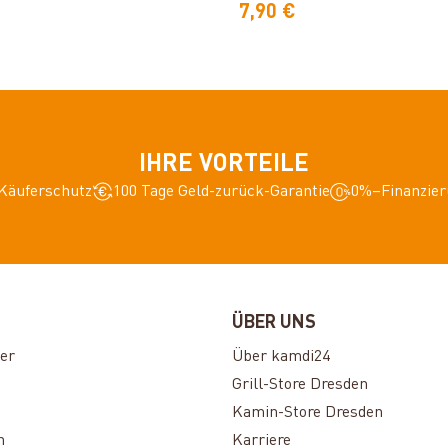
7,90 €
IHRE VORTEILE
Käuferschutz
100 Tage Geld-zurück-Garantie
0%–Finanzier
ÜBER UNS
er
Über kamdi24
Grill-Store Dresden
Kamin-Store Dresden
n
Karriere