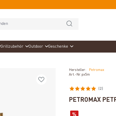
Grillzubehör
Outdoor
Geschenke
Hersteller:
Petromax
Art.-Nr.
px5m
(2)
Durchschnittliche Bewertun
PETROMAX PET
%