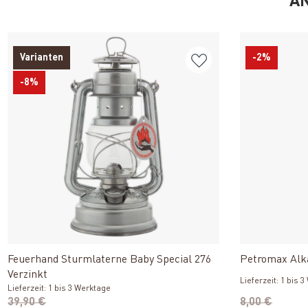
AN
Varianten
-2%
-8%
Produkt ansehen
Feuerhand Sturmlaterne Baby Special 276
Petromax Alka
Verzinkt
Lieferzeit: 1 bis 
Lieferzeit: 1 bis 3 Werktage
39,90 €
8,00 €