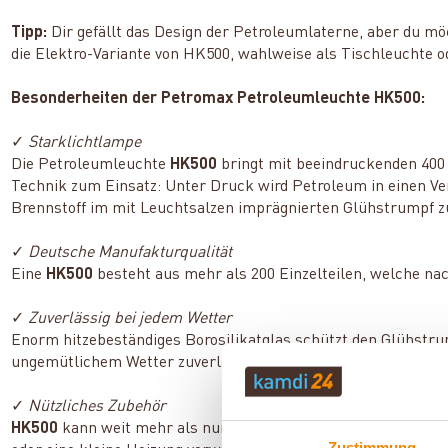
Tipp:
Dir gefällt das Design der Petroleumlaterne, aber du m
die Elektro-Variante von HK500, wahlweise als Tischleuchte o
Besonderheiten der Petromax Petroleumleuchte HK500:
✓
Starklichtlampe
Die Petroleumleuchte
HK500
bringt mit beeindruckenden 400 
Technik zum Einsatz: Unter Druck wird Petroleum in einen Ver
Brennstoff im mit Leuchtsalzen imprägnierten Glühstrumpf zu
✓
Deutsche Manufakturqualität
Eine
HK500
besteht aus mehr als 200 Einzelteilen, welche n
✓
Zuverlässig bei jedem Wetter
Enorm hitzebeständiges Borosilikatglas schützt den Glühstr
ungemütlichem Wetter zuverlässig arbeitet.
✓
Nützliches Zubehör
HK500
kann weit mehr als nur Licht machen. Mit dem passend
Zustimmung