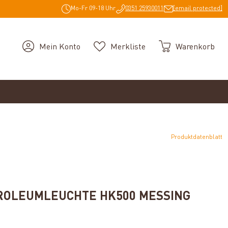
Mo-Fr 09-18 Uhr
0351 25930011
[email protected]
Mein Konto
Merkliste
Warenkorb
Produktdatenblatt
g von 5 von 5 Sternen
ROLEUMLEUCHTE HK500 MESSING