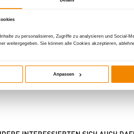
ie die Aufbewahrungsbox, eine Transporttasche oder
ne Verwendung der Petroleumleuchte ganz nach deinen
Cookies
halte zu personalisieren, Zugriffe zu analysieren und Social-M
er weitergegeben. Sie können alle Cookies akzeptieren, ablehne
Outdoor-
Anpassen