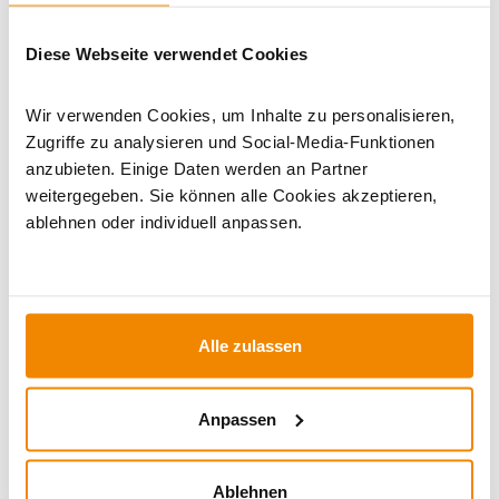
Dieses Produkt finden Sie unter:
Kaminöfen
|
Wasserführende Kaminöfen
|
bis 10 kW
|
Kaminöfen in
Diese Webseite verwendet Cookies
schwarz
|
Kaminofen Sandstein
|
Holzofen
|
Kaminofen 150
mm Anschluss
|
Kaminöfen mit externer Luftzufuhr
|
Wir verwenden Cookies, um Inhalte zu personalisieren,
Kaminofen rund
Zugriffe zu analysieren und Social-Media-Funktionen
anzubieten. Einige Daten werden an Partner
weitergegeben. Sie können alle Cookies akzeptieren,
ablehnen oder individuell anpassen.
Alle zulassen
Ihr Berater zum Thema Öfen und
Anpassen
Kamine:
Ablehnen
Silvio Wirth berät Sie gern rund um das Thema