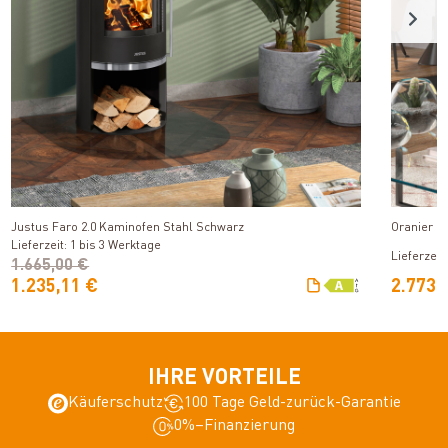
Produkt ansehen
Justus Faro 2.0 Kaminofen Stahl Schwarz
Oranier O
Lieferzeit: 1 bis 3 Werktage
Lieferzeit
1.665,00 €
1.235,11 €
2.773,
IHRE VORTEILE
Käuferschutz
100 Tage Geld-zurück-Garantie
0%–Finanzierung