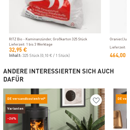
Produkt ansehen
RITZ Bio - Kaminanzünder, Großkarton 325 Stück
Oranier/Jus
Lieferzeit: 1 bis 3 Werktage
Lieferzeit: 1
32,95 €
464,00 
Inhalt:
325 Stück
(0,10 € / 1 Stück)
ANDERE INTERESSIERTEN SICH AUCH
DAFÜR
DE versandkostenfrei*
DE ver
Varianten
-26%