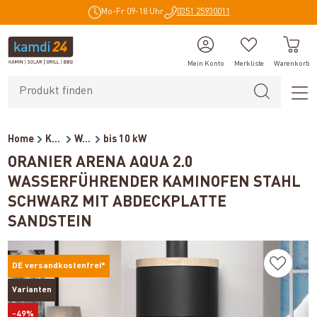
Mo-Fr 09-18 Uhr
0351 25930011
alt springen
Mein Konto
Merkliste
Warenkorb
Home
Kaminöfen
Wasserführende Kaminöfen
bis 10 kW
ORANIER ARENA AQUA 2.0
WASSERFÜHRENDER KAMINOFEN STAHL
SCHWARZ MIT ABDECKPLATTE
SANDSTEIN
DE versandkostenfrei*
Varianten
-49%