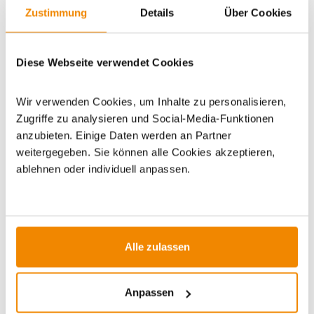
Zustimmung
Details
Über Cookies
WICHTIGE INFOS
Diese Webseite verwendet Cookies
Artikeldatenblatt drucken
Frage zum Artikel
Wir verwenden Cookies, um Inhalte zu personalisieren,
Dieses Produkt finden Sie unter:
Grillzubehör
|
Zubehör
|
Zugriffe zu analysieren und Social-Media-Funktionen
Outdoor
|
Outdoormöbel
|
Arbeitstische & Theken
|
anzubieten. Einige Daten werden an Partner
Grilltische/Grillablagen
|
Outdoorküchen-Module
weitergegeben. Sie können alle Cookies akzeptieren,
ablehnen oder individuell anpassen.
Alle zulassen
ZUBEHÖR
Anpassen