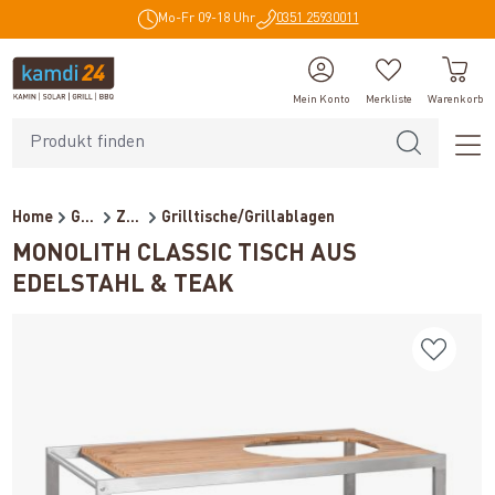
Mo-Fr 09-18 Uhr
0351 25930011
alt springen
Mein Konto
Merkliste
Warenkorb
Home
Grillzubehör
Zubehör
Grilltische/Grillablagen
MONOLITH CLASSIC TISCH AUS
EDELSTAHL & TEAK