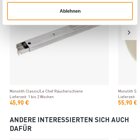
Ablehnen
Produkt ansehen
Monolith Classic/Le Chef Räucherschiene
Monolith Ste
Lieferzeit: 1 bis 2 Wochen
Lieferzeit: 1
45,90 €
55,90 €
ANDERE INTERESSIERTEN SICH AUCH
DAFÜR