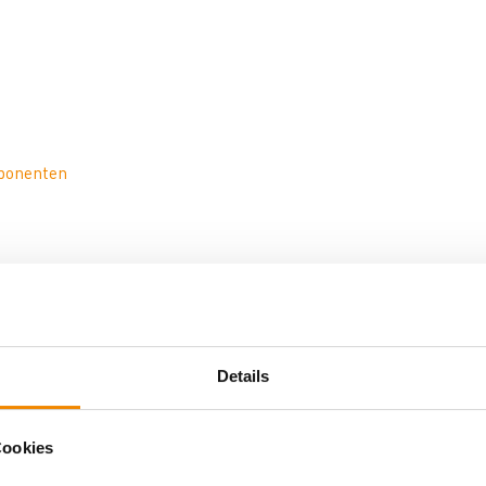
ponenten
Details
ür Solarthermie und Speicher:
Cookies
ftigt sich bereits seit einigen Jahren mit den Themen Solarther