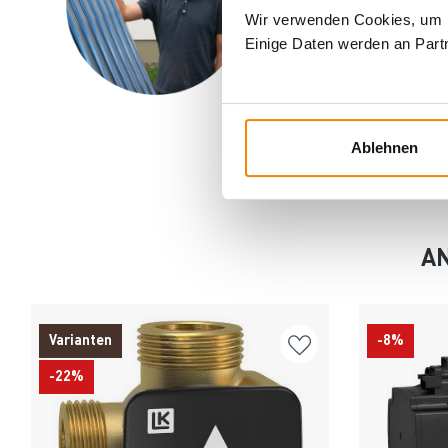
Motto: Für jedes Pro
Wir verwenden Cookies, um In
Einige Daten werden an Partn
E-Mail:
[email pro
Telefon:
0351 2593
Ablehnen
AN
Varianten
-8%
-22%