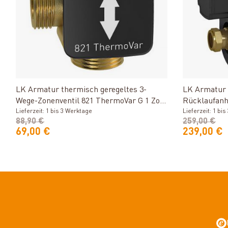
Produkt ansehen
LK Armatur thermisch geregeltes 3-
LK Armatur 
Wege-Zonenventil 821 ThermoVar G 1 Zoll
Rücklaufan
für 45°C
Lieferzeit: 1 bis 3 Werktage
Rückschlagv
Lieferzeit: 1 bi
88,90 €
259,00 €
Zoll, 60°C
69,00 €
239,00 €