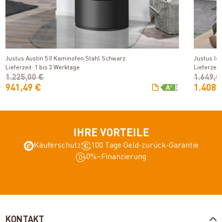
Produkt ansehen
Justus Austin 5 II Kaminofen Stahl Schwarz
Justus Is
Lieferzeit: 1 bis 3 Werktage
Lieferzeit
1.225,00 €
1.649,0
941,49 €
1.408,
IHRE VORTEILE
Käuferschutz
100 Tage Geld-zurück-Garantie
0%–Finanzierung
KONTAKT