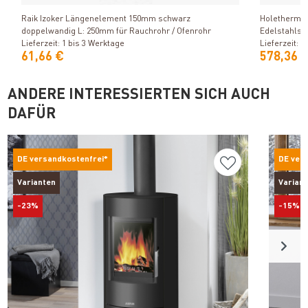
Raik Izoker Längenelement 150mm schwarz
Holetherm S
doppelwandig L: 250mm für Rauchrohr / Ofenrohr
Edelstahlsc
Lieferzeit: 1 bis 3 Werktage
Lieferzeit: 
61,66 €
578,36 
ANDERE INTERESSIERTEN SICH AUCH
DAFÜR
DE versandkostenfrei*
DE ver
Varianten
Varian
-23%
-15%