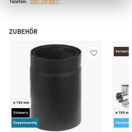
Telefon:
0351 25930011
ZUBEHÖR
Varianten
ø 150 mm
Schwarz
ø 150 mm
Doppelwandig
Einwandi
Produkt ansehen