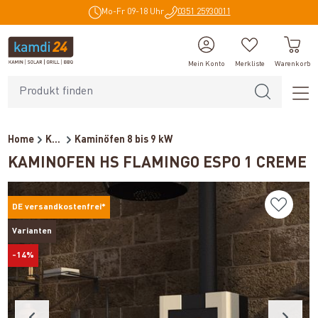
Mo-Fr 09-18 Uhr
0351 25930011
alt springen
Mein Konto
Merkliste
Warenkorb
Home
Kaminöfen
Kaminöfen 8 bis 9 kW
KAMINOFEN HS FLAMINGO ESPO 1 CREME
DE versandkostenfrei*
Varianten
-14%