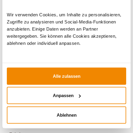
Luftzufuhr
Wir verwenden Cookies, um Inhalte zu personalisieren,
Zugriffe zu analysieren und Social-Media-Funktionen
anzubieten. Einige Daten werden an Partner
weitergegeben. Sie können alle Cookies akzeptieren,
ablehnen oder individuell anpassen.
Alle zulassen
Ihr Berater zum Thema Öfen und
Kamine:
Anpassen
Silvio Wirth berät Sie gern rund um das Thema
Kaminöfen. Keine Frage bleibt unbeantwortet, kein
Problem ungelöst. Haben Sie Fragen zu unseren
Ablehnen
Produkten? Dann kontaktieren Sie uns gern unter:
E-Mail:
[email protected]