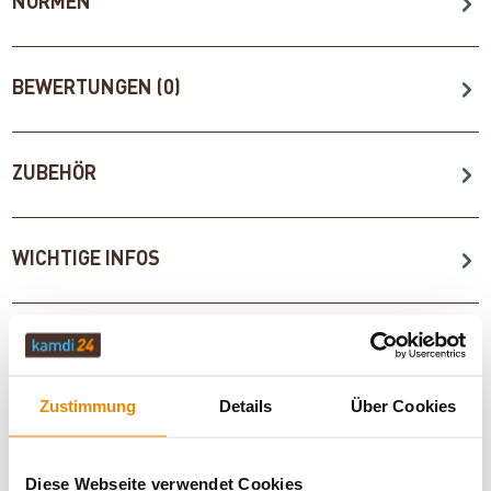
NORMEN
BEWERTUNGEN (0)
ZUBEHÖR
WICHTIGE INFOS
Artikeldatenblatt drucken
Frage zum Artikel
Zustimmung
Details
Über Cookies
Dieses Produkt finden Sie unter:
Kaminöfen
|
Kaminöfen 8
bis 9 kW
|
Kaminofen Beige
|
Kaminofen Creme
|
Holzofen
|
Kaminofen 150 mm Anschluss
|
Kaminöfen mit externer
Diese Webseite verwendet Cookies