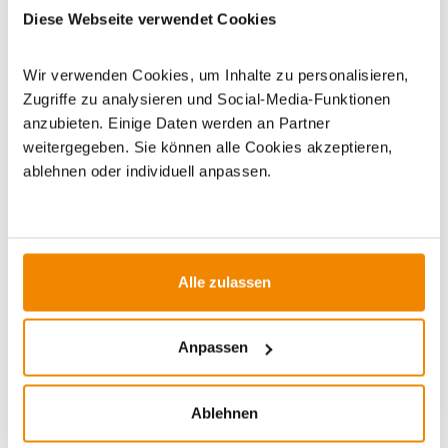
Diese Webseite verwendet Cookies
sorgt für eine behagliche Atmosphäre.
Pelletöfen:
Sie punkten mit Komfort
Wir verwenden Cookies, um Inhalte zu personalisieren,
und Effizienz. Dank automatischer
Zugriffe zu analysieren und Social-Media-Funktionen
Pelletzufuhr und elektronischer
anzubieten. Einige Daten werden an Partner
weitergegeben. Sie können alle Cookies akzeptieren,
Steuerung lassen sich Temperatur und
ablehnen oder individuell anpassen.
Heizzeiten präzise programmieren. Der
höhere Mindestwirkungsgrad von 79 %
und die strengeren
Emissionsgrenzwerte machen
Alle zulassen
Pelletöfen besonders
umweltfreundlich.
Anpassen
Für maximale Flexibilität bieten sich
Kombiöfen
an, die sowohl mit
Holzscheiten als auch mit Pellets
Ablehnen
betrieben werden können. So genießen