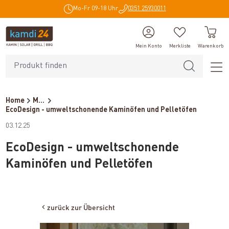
Mo-Fr 09-18 Uhr
0351 25930011
alt springen
Mein Konto
Merkliste
Warenkorb
Home
Magazin
EcoDesign - umweltschonende Kaminöfen und Pelletöfen
03.12.25
EcoDesign - umweltschonende
Kaminöfen und Pelletöfen
inhalt springen
zurück zur Übersicht