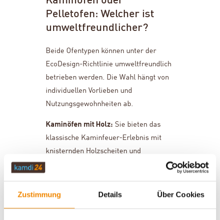
Kaminofen oder
Pelletofen: Welcher ist
umweltfreundlicher?
Beide Ofentypen können unter der
EcoDesign-Richtlinie umweltfreundlich
betrieben werden. Die Wahl hängt von
individuellen Vorlieben und
Nutzungsgewohnheiten ab.
Kaminöfen mit Holz:
Sie bieten das
klassische Kaminfeuer-Erlebnis mit
knisternden Holzscheiten und
sichtbaren Flammen. Moderne
Holzöfen erreichen Wirkungsgrade von
über 80 % und erfüllen problemlos die
Zustimmung
Details
Über Cookies
EcoDesign-Grenzwerte. Die
Wärmeabgabe ist sofort spürbar und