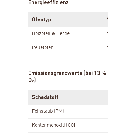
Energieeffizienz
Ofentyp
Mindest-Wi
Holzöfen & Herde
mind. 65 %
Pelletöfen
mind. 79 %
Emissionsgrenzwerte (bei 13 %
O₂)
Schadstoff
Holzöfen
Feinstaub (PM)
max. 40 m
Kohlenmonoxid (CO)
max. 1.50