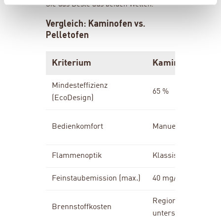
Sie das Beste aus beiden Welten.
Vergleich: Kaminofen vs.
Pelletofen
Kriterium
Kaminofen (Holz
Mindesteffizienz
65 %
(EcoDesign)
Bedienkomfort
Manuell
Flammenoptik
Klassisch, lebhaft
Feinstaubemission (max.)
40 mg/m³
Regional
Brennstoffkosten
unterschiedlich