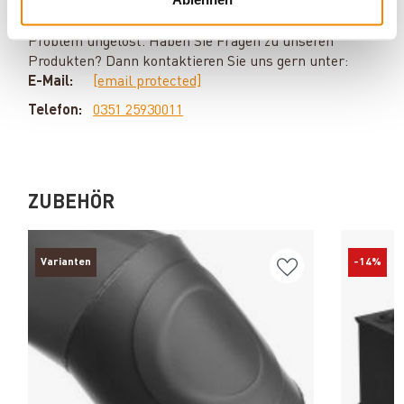
Silvio Wirth berät Sie gern rund um das Thema
Kaminöfen. Keine Frage bleibt unbeantwortet, kein
Problem ungelöst. Haben Sie Fragen zu unseren
Produkten? Dann kontaktieren Sie uns gern unter:
E-Mail:
[email protected]
Telefon:
0351 25930011
ZUBEHÖR
Varianten
-14%