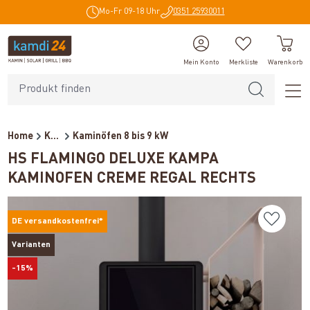
Mo-Fr 09-18 Uhr
0351 25930011
alt springen
Mein Konto
Merkliste
Warenkorb
Home
Kaminöfen
Kaminöfen 8 bis 9 kW
HS FLAMINGO DELUXE KAMPA
KAMINOFEN CREME REGAL RECHTS
DE versandkostenfrei*
Varianten
-15%