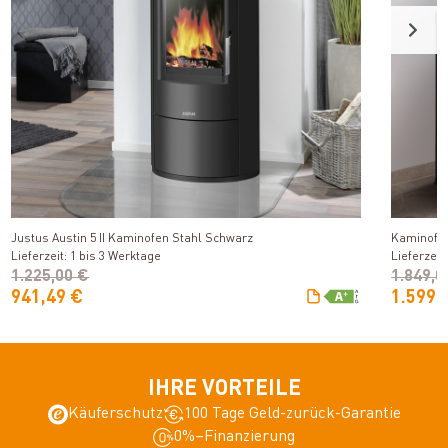
Produkt ansehen
Justus Austin 5 II Kaminofen Stahl Schwarz
Kaminofen
Lieferzeit: 1 bis 3 Werktage
Lieferzeit
1.225,00 €
1.849,0
941,49 €
1.599,
IHRE VORTEILE
Käuferschutz
100 Tage Geld-zurück-Garantie
0%–Finanzierung