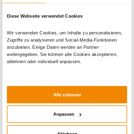
Dieses Produkt finden Sie unter:
Kaminöfen
|
Kaminöfen 8
Diese Webseite verwendet Cookies
bis 9 kW
|
Kaminöfen in schwarz
|
Kaminofen Beige
|
Kaminofen Creme
|
Holzofen
|
Kaminofen 150 mm
Wir verwenden Cookies, um Inhalte zu personalisieren,
Anschluss
|
Kaminöfen mit externer Luftzufuhr
Zugriffe zu analysieren und Social-Media-Funktionen
anzubieten. Einige Daten werden an Partner
weitergegeben. Sie können alle Cookies akzeptieren,
ablehnen oder individuell anpassen.
Alle zulassen
Ihr Berater zum Thema Öfen und
Anpassen
Kamine:
Ablehnen