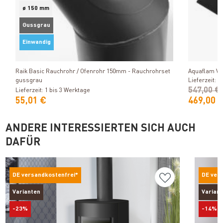
ø 150 mm
Gussgrau
Einwandig
Produkt ansehen
Raik Basic Rauchrohr / Ofenrohr 150mm - Rauchrohrset
Aquaflam V
gussgrau
Lieferzeit: 1
547,00 €
Lieferzeit: 1 bis 3 Werktage
55,01 €
469,00 
ANDERE INTERESSIERTEN SICH AUCH
DAFÜR
DE versandkostenfrei*
DE ver
Varianten
Varian
-23%
-14%