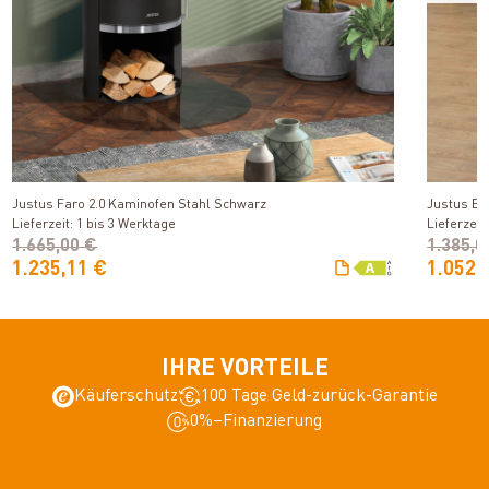
Produkt ansehen
Justus Faro 2.0 Kaminofen Stahl Schwarz
Justus Ba
Lieferzeit: 1 bis 3 Werktage
Lieferzeit
1.665,00 €
1.385,0
1.235,11 €
1.052,
IHRE VORTEILE
Käuferschutz
100 Tage Geld-zurück-Garantie
0%–Finanzierung