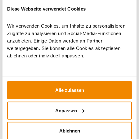
Dieses Produkt finden Sie unter:
Kaminöfen
|
Kaminbausätze
|
Holzofen
|
Kaminofen Anschluss hinten
|
Diese Webseite verwendet Cookies
Kaminöfen mit externer Luftzufuhr
|
Kaminofen Grau
Wir verwenden Cookies, um Inhalte zu personalisieren,
Zugriffe zu analysieren und Social-Media-Funktionen
anzubieten. Einige Daten werden an Partner
weitergegeben. Sie können alle Cookies akzeptieren,
ablehnen oder individuell anpassen.
Alle zulassen
Ihr Berater zum Thema Öfen und
Kamine:
Anpassen
Silvio Wirth berät Sie gern rund um das Thema
Kaminöfen. Keine Frage bleibt unbeantwortet, kein
Ablehnen
Problem ungelöst. Haben Sie Fragen zu unseren
Produkten? Dann kontaktieren Sie uns gern unter: