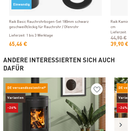
Einwandig
Produkt ansehen
Raik Basic Rauchrohrbogen-Set 180mm schwarz
Raik Kaminbe
geschweißt/eckig für Rauchrohr / Ofenrohr
cm
Lieferzeit: 
Lieferzeit: 1 bis 3 Werktage
44,90 €
65,46 €
39,90 €
ANDERE INTERESSIERTEN SICH AUCH
DAFÜR
DE versandkostenfrei*
DE ver
Varianten
Varian
-26%
-24%