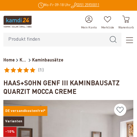
Mo-Fr 09-18 Uhr
0351 25930011
alt springen
Mein Konto
Merkliste
Warenkorb
Home
Kaminöfen
Kaminbausätze
(1)
Durchschnittliche Bewertung von 5 von 5 Sternen
HAAS+SOHN GENF III KAMINBAUSATZ
QUARZIT MOCCA CREME
DE versandkostenfrei*
Varianten
-10%