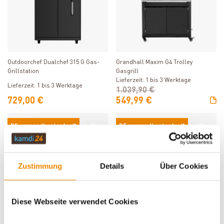
Produkt ansehen
Produkt ansehen
Grandhall Maxim G4 Trolley
Outdoorchef Dualchef 315 G Gas-
Gasgrill
Grillstation
Lieferzeit: 1 bis 3 Werktage
Lieferzeit: 1 bis 3 Werktage
1.039,90 €
729,00 €
549,99 €
DE versandkostenfrei*
DE versandkostenfrei*
-17%
-17%
Zustimmung
Details
Über Cookies
Diese Webseite verwendet Cookies
Produkt ansehen
Produkt ansehen
Grandhall Elite G4 Trolley Gasgrill
Grandhall Elite G4 Island Gasgrill