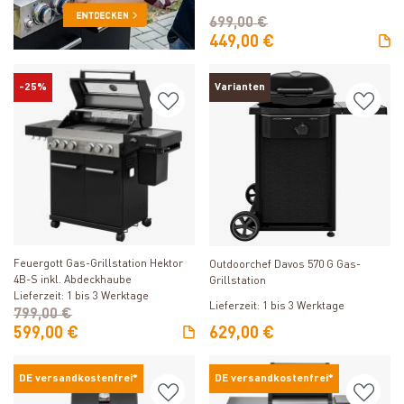
699,00 €
449,00 €
-25%
Varianten
Produkt ansehen
Produkt ansehen
Feuergott Gas-Grillstation Hektor
Outdoorchef Davos 570 G Gas-
4B-S inkl. Abdeckhaube
Grillstation
Lieferzeit: 1 bis 3 Werktage
Lieferzeit: 1 bis 3 Werktage
799,00 €
599,00 €
629,00 €
DE versandkostenfrei*
DE versandkostenfrei*