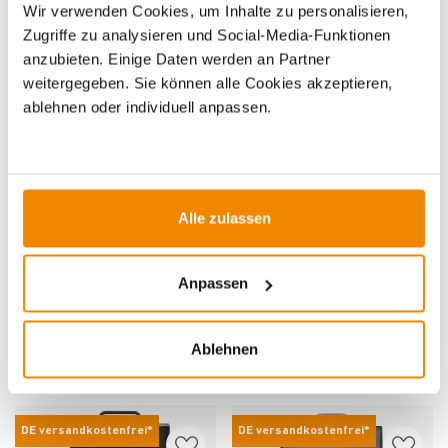
Wir verwenden Cookies, um Inhalte zu personalisieren,
Lieferzeit: 1 bis 3 Werktage
Lieferzeit: 1 bis 3 Werktage
Zugriffe zu analysieren und Social-Media-Funktionen
1.199,00 €
1.199,00 €
999,00 €
999,00 €
anzubieten. Einige Daten werden an Partner
weitergegeben. Sie können alle Cookies akzeptieren,
ablehnen oder individuell anpassen.
DE versandkostenfrei*
DE versandkostenfrei*
-18%
-17%
Alle zulassen
Produkt ansehen
Produkt ansehen
Anpassen
Grandhall Xenon 4 Gasgrill
Weber Summit FS38X E Smart Gas-
Schwarz
Grillstation Schwarz
Lieferzeit: 1 bis 3 Werktage
Lieferzeit: 1 bis 3 Werktage
Ablehnen
462,00 €
5.999,00 €
379,00 €
4.999,00 €
DE versandkostenfrei*
DE versandkostenfrei*