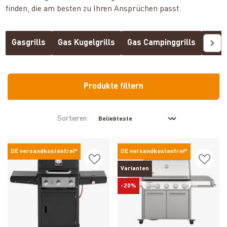
finden, die am besten zu Ihren Ansprüchen passt.
Gasgrills
Gas Kugelgrills
Gas Campinggrills
Gas 
Produkte filtern
Sortieren:
DE versandkostenfrei*
DE versandkostenfrei*
Varianten
-20%