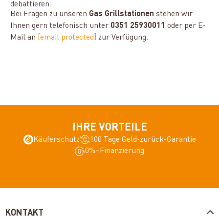
debattieren.
Bei Fragen zu unseren
Gas Grillstationen
stehen wir
Ihnen gern telefonisch unter
0351 25930011
oder per E-
Mail an
[email protected]
zur Verfügung.
IHRE VORTEILE
Käuferschutz
100 Tage Geld-zurück-Garantie
0%–Finanzierung
KONTAKT