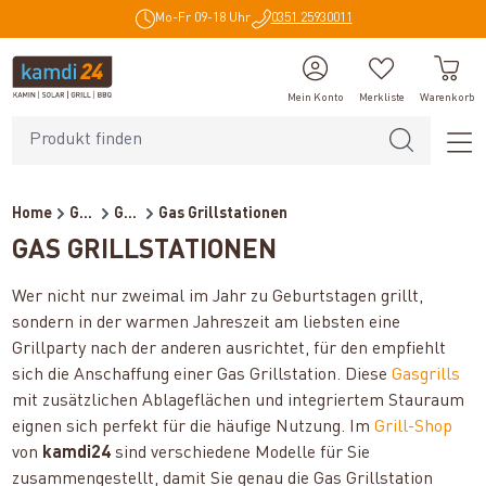
Mo-Fr 09-18 Uhr
0351 25930011
alt springen
Mein Konto
Merkliste
Warenkorb
Home
Grills
Gasgrills
Gas Grillstationen
GAS GRILLSTATIONEN
Wer nicht nur zweimal im Jahr zu Geburtstagen grillt,
sondern in der warmen Jahreszeit am liebsten eine
Grillparty nach der anderen ausrichtet, für den empfiehlt
sich die Anschaffung einer Gas Grillstation. Diese
Gasgrills
mit zusätzlichen Ablageflächen und integriertem Stauraum
eignen sich perfekt für die häufige Nutzung. Im
Grill-Shop
von
kamdi24
sind verschiedene Modelle für Sie
zusammengestellt, damit Sie genau die Gas Grillstation