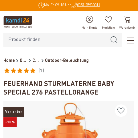
Mo-Fr 09-18 Uhr
0351 25930011
alt springen
Mein Konto
Merkliste
Warenkorb
Home
Outdoor
Campingzubehör
Outdoor-Beleuchtung
(1)
Durchschnittliche Bewertung von 5 von 5 Sternen
FEUERHAND STURMLATERNE BABY
SPECIAL 276 PASTELLORANGE
Varianten
-10%