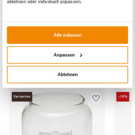
ablehnen oder individuell anpassen.
einen gemütlichen Grillabend
|
Geschenke für Camper &
Outdoorfans
|
Outdoor
|
Campingzubehör
|
Outdoor-
Beleuchtung
|
Geschenke zum Einzug
|
Petroleumlampen
|
Ostergeschenke
|
Geschenke zum Muttertag
Alle zulassen
Anpassen
Ablehnen
ZUBEHÖR
Varianten
-15%