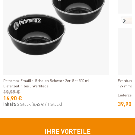
Produkt ansehen
Petromax Emaille-Schalen Schwarz 2er-Set 500 ml
Everdure 
Lieferzeit: 1 bis 3 Werktage
127 mm)
19,99 €
Lieferzeit
16,90 €
39,90 
Inhalt:
2 Stück
(8,45 € / 1 Stück)
IHRE VORTEILE