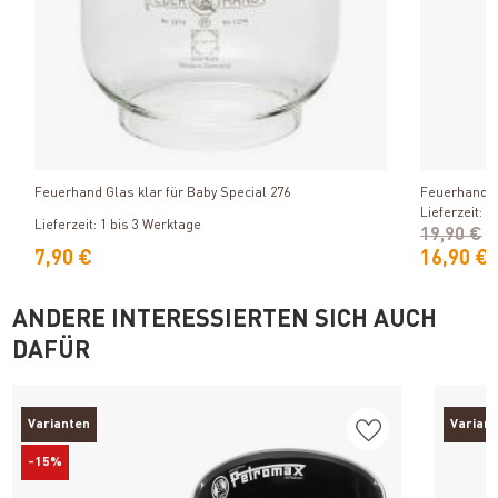
Produkt ansehen
Feuerhand Glas klar für Baby Special 276
Feuerhand L
Lieferzeit: 1
Lieferzeit: 1 bis 3 Werktage
19,90 €
7,90 €
16,90 €
ANDERE INTERESSIERTEN SICH AUCH
DAFÜR
Varianten
Varian
-15%