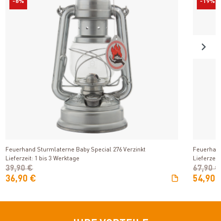
-8%
-19%
Produkt ansehen
Feuerhand Sturmlaterne Baby Special 276 Verzinkt
Feuerhand
Lieferzeit: 1 bis 3 Werktage
Lieferzeit
39,90 €
67,90 €
36,90 €
54,90 