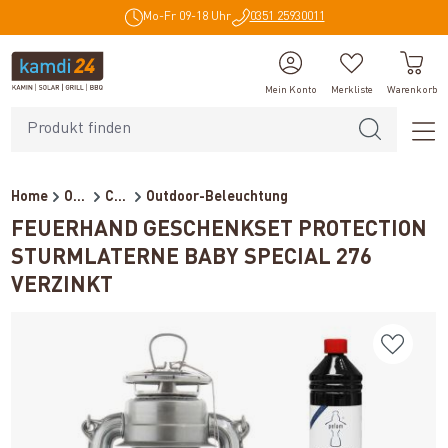
Mo-Fr 09-18 Uhr
0351 25930011
alt springen
Mein Konto
Merkliste
Warenkorb
Home
Outdoor
Campingzubehör
Outdoor-Beleuchtung
FEUERHAND GESCHENKSET PROTECTION
STURMLATERNE BABY SPECIAL 276
VERZINKT