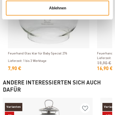
Ablehnen
Produkt ansehen
Feuerhand Glas klar für Baby Special 276
Feuerhand L
Lieferzeit: 1
Lieferzeit: 1 bis 3 Werktage
19,90 €
7,90 €
16,90 €
ANDERE INTERESSIERTEN SICH AUCH
DAFÜR
Varianten
Varian