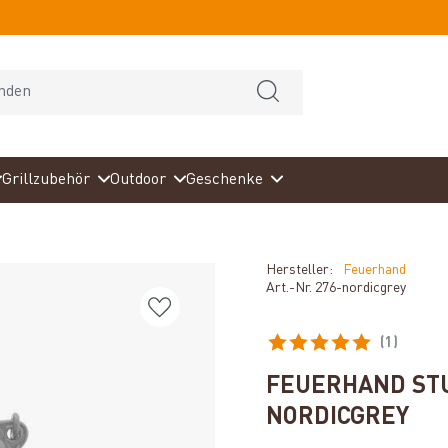
Grillzubehör
Outdoor
Geschenke
Hersteller:
Feuerhand
Art.-Nr.
276-nordicgrey
(1)
Durchschnittliche Bewertun
FEUERHAND STU
NORDICGREY