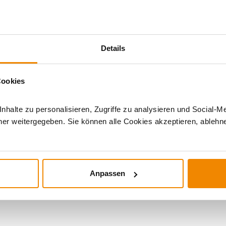
nktem Stahl gefertigt und zusätzlich im jeweiligen Farbton
ahl-Konstruktion und schützt die Flamme nicht nur gegen Wind,
Details
erhand Sturmlaterne auch bei ungemütlichen
Cookies
und überzeugt mit ihrer erstklassigen Verarbeitungsqualität
halte zu personalisieren, Zugriffe zu analysieren und Social-M
er weitergegeben. Sie können alle Cookies akzeptieren, ablehne
Anpassen
Outdoor-