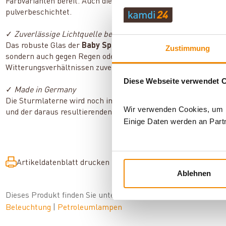
Farbvarianten bereit. Auch die farbigen Modelle sind aus verzi
pulverbeschichtet.
✓
Zuverlässige Lichtquelle bei jedem Wetter
Das robuste Glas der
Baby Special 276
sitzt stabil in der St
Zustimmung
sondern auch gegen Regen oder Schnee. Somit bringt die Feu
Witterungsverhältnissen zuverlässig Licht ins Dunkel.
Diese Webseite verwendet 
✓
Made in Germany
Die Sturmlaterne wird noch immer in Deutschland produziert 
Wir verwenden Cookies, um In
und der daraus resultierenden hohen Langlebigkeit.
Einige Daten werden an Partn
Artikeldatenblatt drucken
Frage zum Artikel
Ablehnen
Dieses Produkt finden Sie unter:
Outdoor
|
Campingzubehör
|
Beleuchtung
|
Petroleumlampen