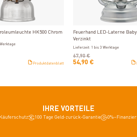
Produkt ansehen
Produkt ansehe
roleumleuchte HK500 Chrom
Feuerhand LED-Laterne Baby 
Verzinkt
3 Werktage
Lieferzeit: 1 bis 3 Werktage
67,90 €
54,90 €
Produktdatenblatt
IHRE VORTEILE
Käuferschutz
100 Tage Geld-zurück-Garantie
0%–Finanzier