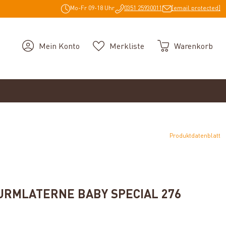
Mo-Fr 09-18 Uhr
0351 25930011
[email protected]
Mein Konto
Merkliste
Warenkorb
Produktdatenblatt
g von 5 von 5 Sternen
RMLATERNE BABY SPECIAL 276