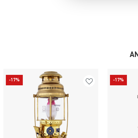
AN
-17%
-17%