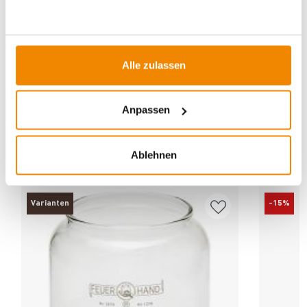
Geschenke für Camper & Outdoorfans
|
Outdoor
|
Campingzubehör
|
Outdoor-Beleuchtung
|
Geschenke zum
Einzug
|
Petroleumlampen
Alle zulassen
Anpassen
Ablehnen
ZUBEHÖR
Varianten
-15%