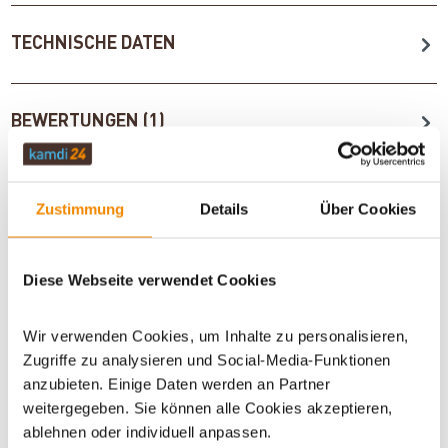
TECHNISCHE DATEN
BEWERTUNGEN (1)
ZUBEHÖR
Zustimmung
Details
Über Cookies
WICHTIGE INFOS
Diese Webseite verwendet Cookies
Wir verwenden Cookies, um Inhalte zu personalisieren,
Zugriffe zu analysieren und Social-Media-Funktionen
Artikeldatenblatt drucken
Frage zum Artikel
anzubieten. Einige Daten werden an Partner
weitergegeben. Sie können alle Cookies akzeptieren,
Dieses Produkt finden Sie unter:
Geschenke
|
Geschenke für
ablehnen oder individuell anpassen.
jeden Anlass
|
Geschenke für einen gemütlichen Grillabend
|