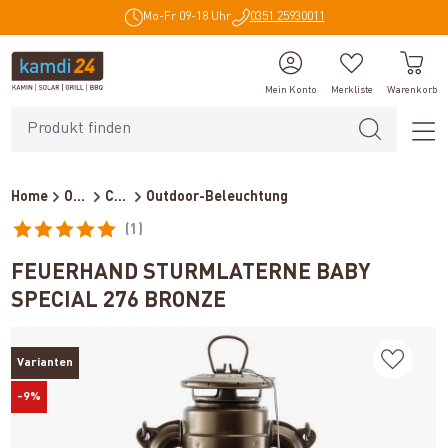
Mo-Fr 09-18 Uhr
0351 25930011
alt springen
Mein Konto
Merkliste
Warenkorb
Home
Outdoor
Campingzubehör
Outdoor-Beleuchtung
(1)
Durchschnittliche Bewertung von 5 von 5 Sternen
FEUERHAND STURMLATERNE BABY
SPECIAL 276 BRONZE
Varianten
-9%