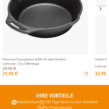
Produkt ansehen
Petromax Feuerpfanne fp20h mit zwei Henkeln
Valhal Ou
Lieferzeit: 1 bis 3 Werktage
Lieferzeit
29,90 €
21,90 €
23,90 
IHRE VORTEILE
Käuferschutz
100 Tage Geld-zurück-Garantie
0%–Finanzierung