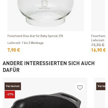
Produkt ansehen
Feuerhand Glas klar für Baby Special 276
Feuerhand L
Lieferzeit: 1
Lieferzeit: 1 bis 3 Werktage
19,90 €
7,90 €
16,90 €
ANDERE INTERESSIERTEN SICH AUCH
DAFÜR
Varianten
Varian
-27%