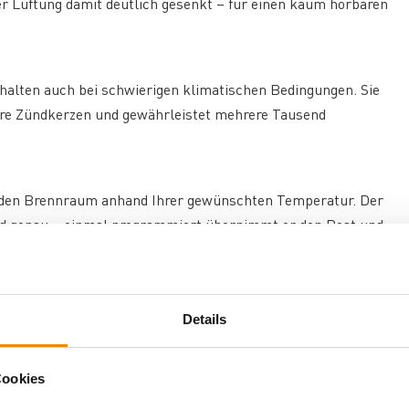
er Lüftung damit deutlich gesenkt – für einen kaum hörbaren
halten auch bei schwierigen klimatischen Bedingungen. Sie
bare Zündkerzen und gewährleistet mehrere Tausend
 in den Brennraum anhand Ihrer gewünschten Temperatur. Der
nd genau – einmal programmiert übernimmt er den Rest und
ung erheblich. Der Ofen erhöht die Umdrehungszahl des
Details
bgesaugt wird – die Brennschale muss seltener gereinigt
eine einfachere Entsorgung der Brennrückstände.
Cookies