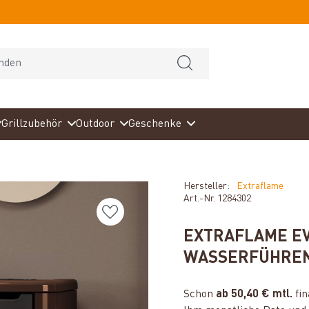
Grillzubehör
Outdoor
Geschenke
Hersteller:
Extraflame
Art.-Nr.
1284302
EXTRAFLAME EV
WASSERFÜHREN
Schon
ab 50,40 € mtl.
fin