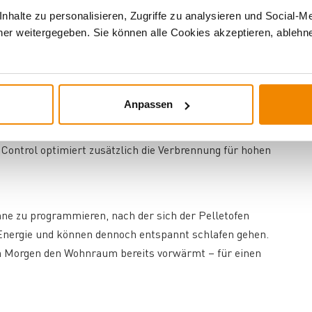
llzeiten für verschiedene Anforderungen zu
halte zu personalisieren, Zugriffe zu analysieren und Social-M
r Pelletofen über die integrierte Interface Control
er weitergegeben. Sie können alle Cookies akzeptieren, ablehne
r Temperatur-Messung und Temperatur-Regelung
Anpassen
r Pelletofen automatisch in den Minimalbetrieb übergeht oder
erreicht ist. Der Pelletverbrauch wird somit auf ein Minimum
r Control optimiert zusätzlich die Verbrennung für hohen
ne zu programmieren, nach der sich der Pelletofen
 Energie und können dennoch entspannt schlafen gehen.
n Morgen den Wohnraum bereits vorwärmt – für einen