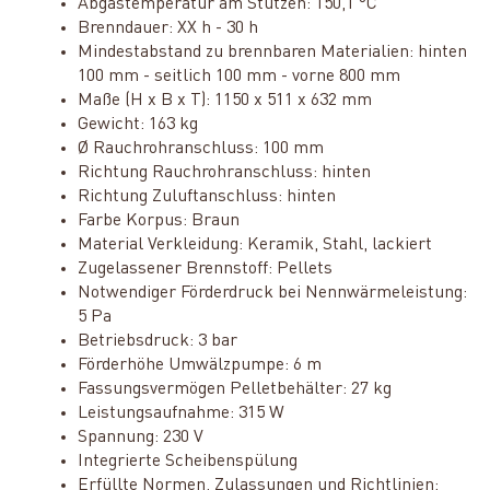
Abgastemperatur am Stutzen: 150,1 °C
Brenndauer: XX h - 30 h
Mindestabstand zu brennbaren Materialien: hinten
100 mm - seitlich 100 mm - vorne 800 mm
Maße (H x B x T): 1150 x 511 x 632 mm
Gewicht: 163 kg
Ø Rauchrohranschluss: 100 mm
Richtung Rauchrohranschluss: hinten
Richtung Zuluftanschluss: hinten
Farbe Korpus: Braun
Material Verkleidung: Keramik, Stahl, lackiert
Zugelassener Brennstoff: Pellets
Notwendiger Förderdruck bei Nennwärmeleistung:
5 Pa
Betriebsdruck: 3 bar
Förderhöhe Umwälzpumpe: 6 m
Fassungsvermögen Pelletbehälter: 27 kg
Leistungsaufnahme: 315 W
Spannung: 230 V
Integrierte Scheibenspülung
Erfüllte Normen, Zulassungen und Richtlinien: