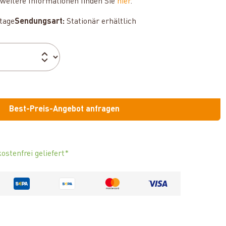
weitere Informationen finden Sie
hier
.
ktage
Sendungsart:
Stationär erhältlich
Best-Preis-Angebot anfragen
ostenfrei geliefert*