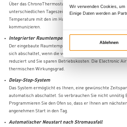
Über das ChronoThermostat Program können Sie vier Einste
Wir verwenden Cookies, um In
unterschiedlichen Tageszeiten speichern. Weiterhin kann de
Einige Daten werden an Partn
Temperature mit den im Haus installierten Systemen zu
kommunizieren.
Integrierter Raumtemperaturfühler
Ablehnen
Der eingebaute Raumtemperaturfühler sorgt dafür, dass de
sich abschaltet, wenn die voreingestellte Raumtemperatur 
reduziert und Sie sparen Betriebskosten. Die Electronic Ai
thermischen Wirkungsgrad.
Delay-Stop-System
Das System ermöglicht es Ihnen, eine gewünschte Zeitspan
automatisch abschaltet. So verbrauchen Sie nicht unnötig
Programmieren Sie den Ofen so, dass er Ihnen am nächste
angenehmen Start in den Tag.
Automatischer Neustart nach Stromausfall