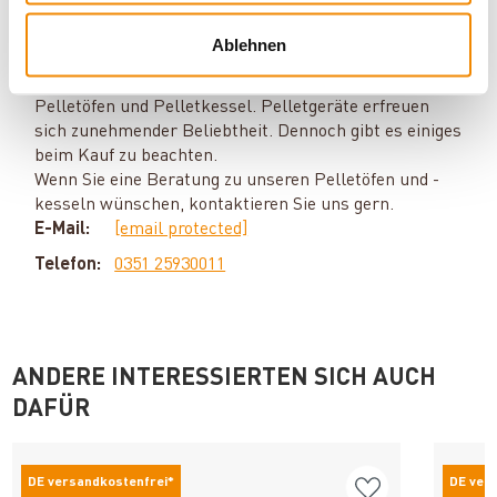
Ihr Berater zum Thema Pelletöfen:
Ablehnen
Martin Krause berät Sie gern rund um die Themen
Pelletöfen und Pelletkessel. Pelletgeräte erfreuen
sich zunehmender Beliebtheit. Dennoch gibt es einiges
beim Kauf zu beachten.
Wenn Sie eine Beratung zu unseren Pelletöfen und -
kesseln wünschen, kontaktieren Sie uns gern.
E-Mail:
[email protected]
Telefon:
0351 25930011
ANDERE INTERESSIERTEN SICH AUCH
DAFÜR
DE versandkostenfrei*
DE ver