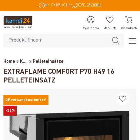
Mo-Fr 09-18 Uhr
0351 25930011
alt springen
Mein Konto
Merkliste
Warenkorb
Home
Kaminöfen
Pelleteinsätze
EXTRAFLAME COMFORT P70 H49 16
PELLETEINSATZ
DE versandkostenfrei*
-22%