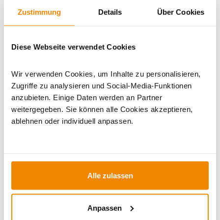
Zustimmung
Details
Über Cookies
WICHTIGE INFOS
Diese Webseite verwendet Cookies
Wir verwenden Cookies, um Inhalte zu personalisieren,
Artikeldatenblatt drucken
Frage zum Artikel
Zugriffe zu analysieren und Social-Media-Funktionen
anzubieten. Einige Daten werden an Partner
Dieses Produkt finden Sie unter:
Kaminöfen
|
Pelleteinsätze
weitergegeben. Sie können alle Cookies akzeptieren,
ablehnen oder individuell anpassen.
Alle zulassen
Anpassen