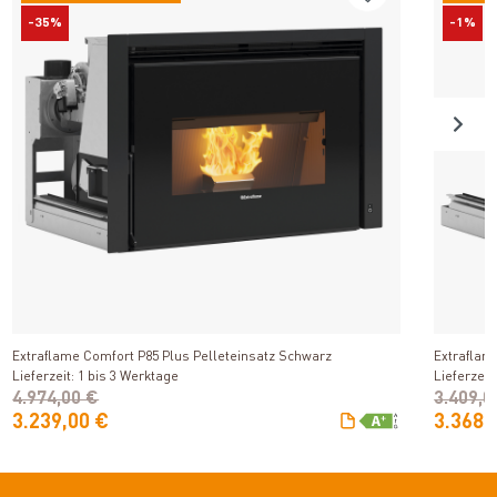
-35%
-1%
Produkt ansehen
Extraflame Comfort P85 Plus Pelleteinsatz Schwarz
Extraflam
Lieferzeit: 1 bis 3 Werktage
Lieferzeit
4.974,00 €
3.409,0
3.239,00 €
3.368,