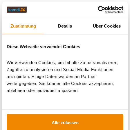
BEWERTUNGEN (0)
Zustimmung
Details
Über Cookies
WICHTIGE INFOS
Diese Webseite verwendet Cookies
Artikeldatenblatt drucken
Frage zum Artikel
Wir verwenden Cookies, um Inhalte zu personalisieren,
Zugriffe zu analysieren und Social-Media-Funktionen
Dieses Produkt finden Sie unter:
Kaminöfen
|
Kamineinsätze
anzubieten. Einige Daten werden an Partner
|
Kaminöfen in schwarz
|
Gusseisen Kaminofen
|
Holzofen
|
weitergegeben. Sie können alle Cookies akzeptieren,
Kaminofen 150 mm Anschluss
|
Kaminofen 150 mm
ablehnen oder individuell anpassen.
Anschluss hinten
|
Kaminofen Anschluss hinten
|
Kaminöfen mit externer Luftzufuhr
Alle zulassen