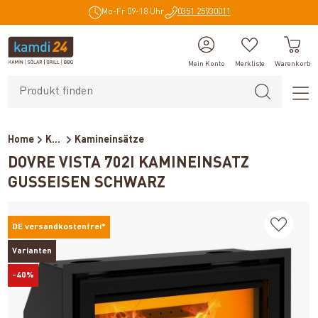
Mo-Fr 09-18 Uhr
0351 25930011
alt springen
Mein Konto
Merkliste
Warenkorb
Home
Kaminöfen
Kamineinsätze
DOVRE VISTA 702I KAMINEINSATZ
GUSSEISEN SCHWARZ
DE versandkostenfrei*
Varianten
-40%