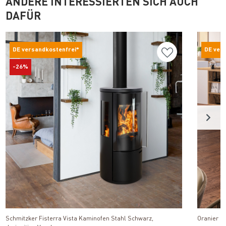
ANDERE INTERESSIERTEN SICH AUCH
DAFÜR
DE versandkostenfrei*
DE ver
-26%
Produkt ansehen
Schmitzker Fisterra Vista Kaminofen Stahl Schwarz,
Oranier Z