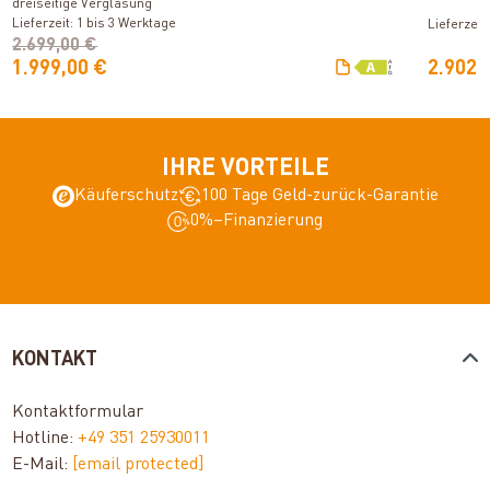
dreiseitige Verglasung
Lieferzeit: 1 bis 3 Werktage
Lieferzeit
2.699,00 €
1.999,00 €
2.902,
IHRE VORTEILE
Käuferschutz
100 Tage Geld-zurück-Garantie
0%–Finanzierung
KONTAKT
Kontaktformular
Hotline:
+49 351 25930011
E-Mail:
[email protected]