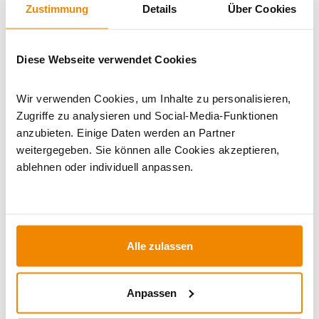
Zustimmung
Details
Über Cookies
WICHTIGE INFOS
Diese Webseite verwendet Cookies
Artikeldatenblatt drucken
Frage zum Artikel
Wir verwenden Cookies, um Inhalte zu personalisieren,
Zugriffe zu analysieren und Social-Media-Funktionen
Dieses Produkt finden Sie unter:
Kaminöfen
|
Kamineinsätze
anzubieten. Einige Daten werden an Partner
|
Kaminofen A+
|
Kaminöfen in schwarz
|
Gusseisen
weitergegeben. Sie können alle Cookies akzeptieren,
Kaminofen
|
Holzofen
|
Kaminöfen mit externer Luftzufuhr
ablehnen oder individuell anpassen.
Alle zulassen
Anpassen