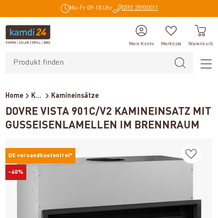
Mo-Fr 09-18 Uhr
0351 25930011
alt springen
Mein Konto
Merkliste
Warenkorb
Home
Kaminöfen
Kamineinsätze
DOVRE VISTA 901C/V2 KAMINEINSATZ MIT
GUSSEISENLAMELLEN IM BRENNRAUM
DE versandkostenfrei*
-40%