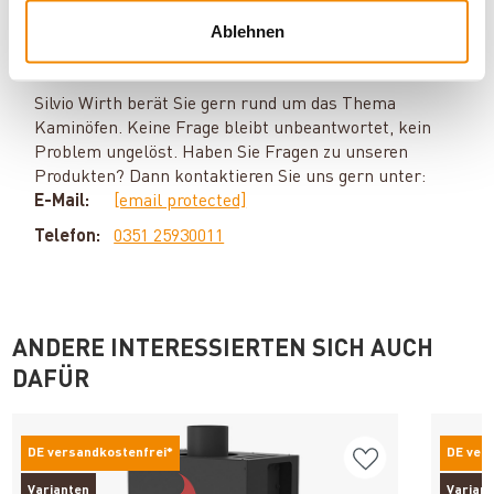
Ihr Berater zum Thema Öfen und
Ablehnen
Kamine:
Silvio Wirth berät Sie gern rund um das Thema
Kaminöfen. Keine Frage bleibt unbeantwortet, kein
Problem ungelöst. Haben Sie Fragen zu unseren
Produkten? Dann kontaktieren Sie uns gern unter:
E-Mail:
[email protected]
Telefon:
0351 25930011
ANDERE INTERESSIERTEN SICH AUCH
DAFÜR
DE versandkostenfrei*
DE ver
Varianten
Varian