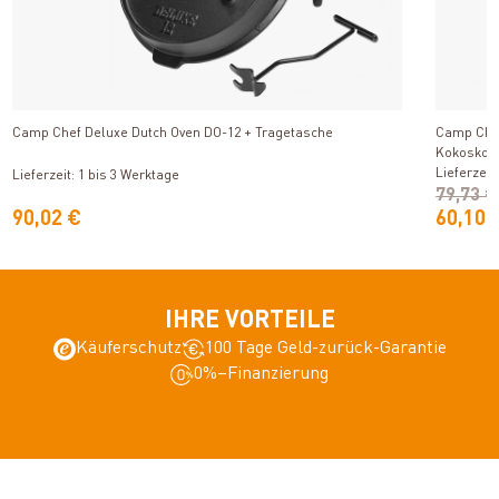
Produkt ansehen
Camp Chef Deluxe Dutch Oven DO-12 + Tragetasche
Camp Chef
Kokoskohl
Lieferzeit
Lieferzeit: 1 bis 3 Werktage
79,73 €
90,02 €
60,10 
IHRE VORTEILE
Käuferschutz
100 Tage Geld-zurück-Garantie
0%–Finanzierung