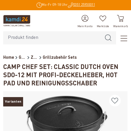
Mo-Fr 09-18 Uhr
0351 25930011
alt springen
Mein Konto
Merkliste
Warenkorb
Home
Grillzubehör
Zubehör
Grillzubehör Sets
CAMP CHEF SET: CLASSIC DUTCH OVEN
SDO-12 MIT PROFI-DECKELHEBER, HOT
PAD UND REINIGUNGSSCHABER
Varianten