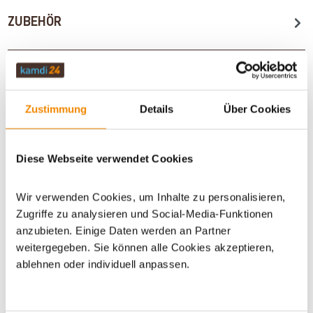
ZUBEHÖR
BUNDLE PRODUKTE
Zustimmung
Details
Über Cookies
WICHTIGE INFOS
Diese Webseite verwendet Cookies
Artikeldatenblatt drucken
Frage zum Artikel
Wir verwenden Cookies, um Inhalte zu personalisieren,
Zugriffe zu analysieren und Social-Media-Funktionen
anzubieten. Einige Daten werden an Partner
Dieses Produkt finden Sie unter:
Grillzubehör
|
Zubehör
|
weitergegeben. Sie können alle Cookies akzeptieren,
Grillzubehör Sets
ablehnen oder individuell anpassen.