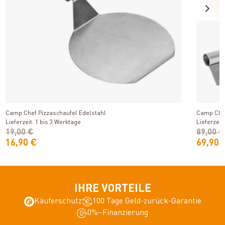
Produkt ansehen
Camp Chef Pizzaschaufel Edelstahl
Camp Chef 
Lieferzeit: 1 bis 3 Werktage
Lieferzeit
19,00 €
89,00 €
16,90 €
69,90 
IHRE VORTEILE
Käuferschutz
100 Tage Geld-zurück-Garantie
0%–Finanzierung