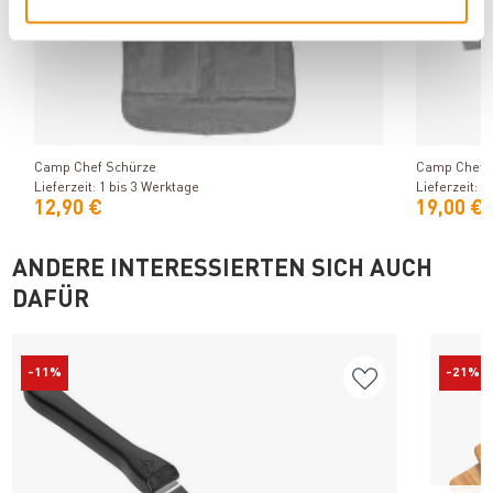
Produkt ansehen
Camp Chef Schürze
Camp Chef It
Lieferzeit: 1 bis 3 Werktage
Lieferzeit: 1
12,90 €
19,00 €
ANDERE INTERESSIERTEN SICH AUCH
DAFÜR
-11%
-21%