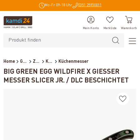
Mo-Fr 09-18 Uhr
0351 25930011
alt springen
Mein Konto
Merkliste
Warenkorb
Home
Grillzubehör
Zubehör
Küchenhelfer
Küchenmesser
BIG GREEN EGG WILDFIRE X GIESSER
MESSER SLICER JR. / DLC BESCHICHTET