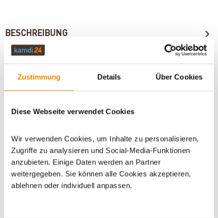
BESCHREIBUNG
TECHNISCHE DATEN
Zustimmung
Details
Über Cookies
BEWERTUNGEN (0)
Diese Webseite verwendet Cookies
Wir verwenden Cookies, um Inhalte zu personalisieren,
WICHTIGE INFOS
Zugriffe zu analysieren und Social-Media-Funktionen
anzubieten. Einige Daten werden an Partner
weitergegeben. Sie können alle Cookies akzeptieren,
ablehnen oder individuell anpassen.
Artikeldatenblatt drucken
Frage zum Artikel
Dieses Produkt finden Sie unter:
Grillzubehör
|
Zubehör
|