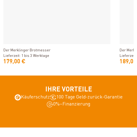
Produkt ansehen
Der Merklinger Brotmesser
Der Merkl
Lieferzeit: 1 bis 3 Werktage
Lieferzeit
179,00 €
189,00
IHRE VORTEILE
Käuferschutz
100 Tage Geld-zurück-Garantie
0%–Finanzierung