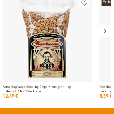
Varian
Produkt ansehen
Axtschlag Wood Smoking Chips Klaus grillt 1 kg
Axtschlag
Lieferzeit: 1 bis 3 Werktage
Lieferzeit
12,49 €
8,59 €