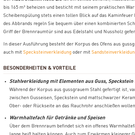
bis 165 m³ beheizen und besticht mit seinem praktischen Warm
Scheibenspülung stets einen tollen Blick auf das Kaminfeuer b
des Abbrands regeln Sie bequem über einen kombinierten Sch
Griff der Brennraumtür sind aus Edelstahl und Nussholz gefert
In dieser Ausführung besteht der Korpus des Ofens aus gussg
auch mit
Specksteinverkleidung
oder mit
Sandsteinverkleidun
BESONDERHEITEN & VORTEILE
Stahlverkleidung mit Elementen aus Guss, Speckstein
Während der Korpus aus gussgrauem Stahl gefertigt ist, va
zwischen Gusseisen, Speckstein und mattschwarzer Kerami
Ober- oder Rückseite an das Rauchrohr anschließen wollen
Warmhaltefach für Getränke und Speisen
Über dem Brennraum befindet sich ein offenes Warmhaltefa
lange heiß halten können. Auch zum Erwärmen kleinerer Ges