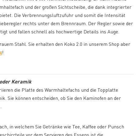
haltefach und der großen Sichtscheibe, die dank integrierter
ietet. Die Verbrennungsluftzufuhr und somit die Intensität
ieberegler rechts unter dem Brennraum. Der Regler sowie der
igt und fallen schnell als hochwertige Details ins Auge.
rauem Stahl. Sie erhalten den Koko 2.0 in unserem Shop aber
g
!
 oder Keramik
riieren die Platte des Warmhaltefachs und die Topplatte
k. Sie können entscheiden, ob Sie den Kaminofen an der
.
ch, in welchem Sie Getränke wie Tee, Kaffee oder Punsch
chirrteile vor dem Servieren des Essens ist die