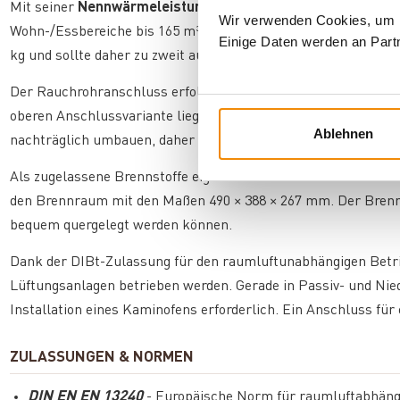
Mit seiner
Nennwärmeleistung von 6 kW
eignet sich der Aus
Wir verwenden Cookies, um In
Wohn-/Essbereiche bis 165 m³. Bei einer Deckenhöhe von 2,50
Einige Daten werden an Partn
kg und sollte daher zu zweit aufgestellt werden – ein fester St
Der Rauchrohranschluss erfolgt je nach Variante entweder o
oberen Anschlussvariante liegt die Mitte des Stutzens auf 1
Ablehnen
nachträglich umbauen, daher sollten Sie bereits bei der Bes
Als zugelassene Brennstoffe eignen sich trockenes Scheitholz
den Brennraum mit den Maßen 490 × 388 × 267 mm. Der Brennr
bequem quergelegt werden können.
Dank der DIBt-Zulassung für den raumluftunabhängigen Betr
Lüftungsanlagen betrieben werden. Gerade in Passiv- und Nied
Installation eines Kaminofens erforderlich. Ein Anschluss für
ZULASSUNGEN & NORMEN
DIN EN EN 13240
- Europäische Norm für raumluftabhängi