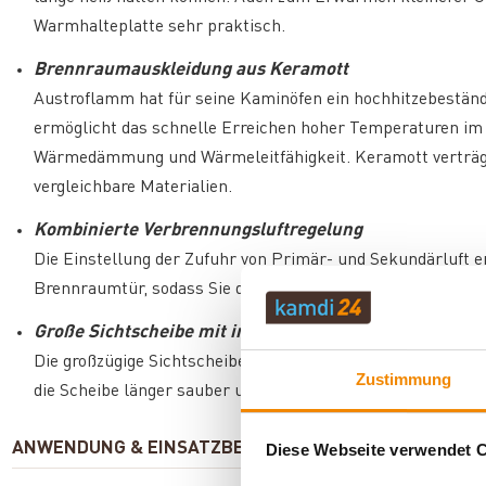
Warmhalteplatte sehr praktisch.
Brennraumauskleidung aus Keramott
Austroflamm hat für seine Kaminöfen ein hochhitzebestän
ermöglicht das schnelle Erreichen hoher Temperaturen im
Wärmedämmung und Wärmeleitfähigkeit. Keramott verträgt 
vergleichbare Materialien.
Kombinierte Verbrennungsluftregelung
Die Einstellung der Zufuhr von Primär- und Sekundärluft er
Brennraumtür, sodass Sie die Verbrennungsluftversorgung 
Große Sichtscheibe mit integrierter Scheibenspülung
Die großzügige Sichtscheibe bietet einen ungetrübten Blic
Zustimmung
die Scheibe länger sauber und reduziert den Reinigungsauf
ANWENDUNG & EINSATZBEREICH
Diese Webseite verwendet 