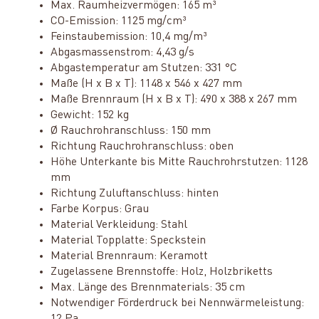
Max. Raumheizvermögen: 165 m³
CO-Emission: 1125 mg/cm³
Feinstaubemission: 10,4 mg/m³
Abgasmassenstrom: 4,43 g/s
Abgastemperatur am Stutzen: 331 °C
Maße (H x B x T): 1148 x 546 x 427 mm
Maße Brennraum (H x B x T): 490 x 388 x 267 mm
Gewicht: 152 kg
Ø Rauchrohranschluss: 150 mm
Richtung Rauchrohranschluss: oben
Höhe Unterkante bis Mitte Rauchrohrstutzen: 1128
mm
Richtung Zuluftanschluss: hinten
Farbe Korpus: Grau
Material Verkleidung: Stahl
Material Topplatte: Speckstein
Material Brennraum: Keramott
Zugelassene Brennstoffe: Holz, Holzbriketts
Max. Länge des Brennmaterials: 35 cm
Notwendiger Förderdruck bei Nennwärmeleistung: