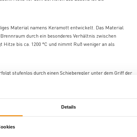
diges Material namens Keramott entwickelt. Das Material
 Brennraum durch ein besonderes Verhältnis zwischen
Hitze bis ca. 1200 °C und nimmt Ruß weniger an als
folgt stufenlos durch einen Schieberegler unter dem Griff der
mit nur einem Handgriff optimal regeln können.
k auf das Flammenspiel. Die integrierte Scheibenspülung hält
Details
wand erheblich.
Cookies