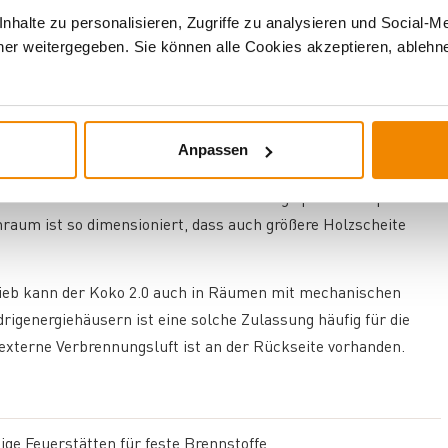
troflamm Koko 2.0 ideal für mittelgroße Wohnräume und offene
halte zu personalisieren, Zugriffe zu analysieren und Social-M
 m entspricht dies etwa 66 m² Wohnfläche. Der Ofen wiegt 152
er weitergegeben. Sie können alle Cookies akzeptieren, ablehne
ellplatz ist vorab einzuplanen.
ben oder hinten mit einem Durchmesser von 150 mm. Bei der
128 mm Höhe. Der Rauchrohranschluss lässt sich nicht
Anpassen
tellung die gewünschte Anschlussrichtung wählen.
 und Holzbriketts. Scheite bis 35 cm Länge passen bequem in
aum ist so dimensioniert, dass auch größere Holzscheite
ieb kann der Koko 2.0 auch in Räumen mit mechanischen
rigenergiehäusern ist eine solche Zulassung häufig für die
 externe Verbrennungsluft ist an der Rückseite vorhanden.
ge Feuerstätten für feste Brennstoffe