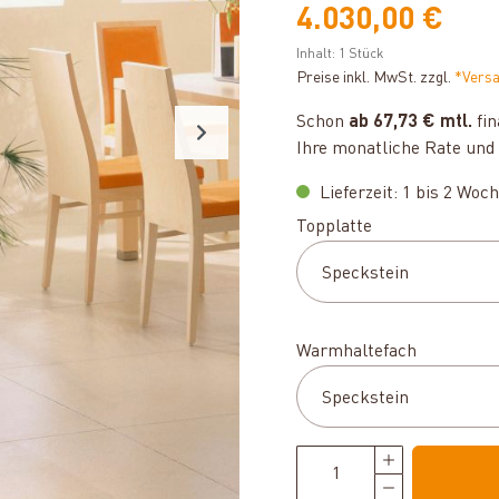
4.030,00 €
Inhalt:
1 Stück
Preise inkl. MwSt. zzgl.
*Vers
Schon
ab 67,73 € mtl.
fin
Ihre monatliche Rate und 
Lieferzeit: 1 bis 2 Woc
auswählen
Topplatte
auswähle
Warmhaltefach