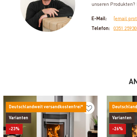
unseren Produkten? D
E-Mail:
[email pro
Telefon:
0351 2593
AN
Deutschlandweit versandkostenfrei*
Deutschland
Varianten
Varianten
-23%
-26%