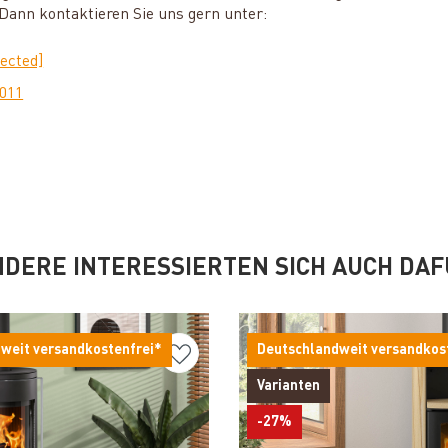
ann kontaktieren Sie uns gern unter:
tected]
0011
DERE INTERESSIERTEN SICH AUCH DA
weit versandkostenfrei*
Deutschlandweit versandkos
Varianten
-27%