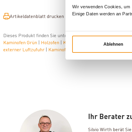
Wir verwenden Cookies, um In
Einige Daten werden an Partn
Artikeldatenblatt drucken
Frage zum Artikel
Dieses Produkt finden Sie unter:
Kaminöfen
|
Kaminöfen 10 b
Kaminofen Grün
|
Holzofen
|
Kaminofen 150 mm Anschluss
|
Ablehnen
externer Luftzufuhr
|
Kaminofen Grau
Ihr Berater 
Silvio Wirth berät S