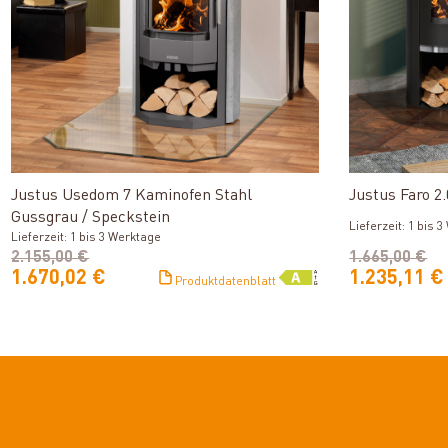
Produkt ansehen
Justus Usedom 7 Kaminofen Stahl
Justus Faro 2
Gussgrau / Speckstein
Lieferzeit: 1 bis 
Lieferzeit: 1 bis 3 Werktage
2.155,00 €
1.665,00 €
1.670,02 €
1.235,11 €
Produktdatenblatt