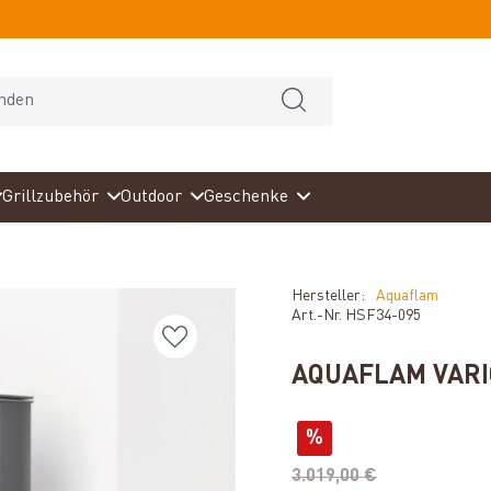
Grillzubehör
Outdoor
Geschenke
Hersteller:
Aquaflam
Art.-Nr.
HSF34-095
AQUAFLAM VARI
%
3.019,00 €