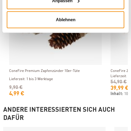
Anpassen
Ablehnen
Produkt ansehen
ConeFire Premium Zapfenzünder 10er-Tüte
ConeFire Za
Lieferzeit: 1
Lieferzeit: 1 bis 3 Werktage
54,90 €
9,90 €
39,99 €
4,99 €
Inhalt:
100
ANDERE INTERESSIERTEN SICH AUCH
DAFÜR