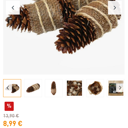
%
13,90 €
8,99 €