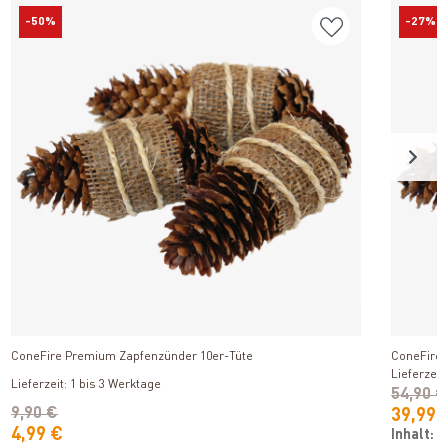
-50%
-27%
Produkt ansehen
ConeFire Premium Zapfenzünder 10er-Tüte
ConeFire 
Lieferzeit
Lieferzeit: 1 bis 3 Werktage
54,90 €
9,90 €
39,99 
4,99 €
Inhalt:
1