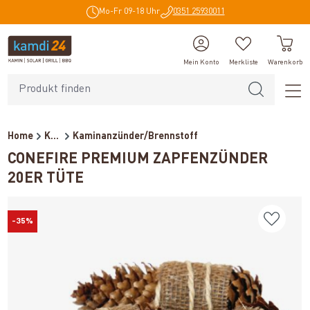
Mo-Fr 09-18 Uhr
0351 25930011
alt springen
Mein Konto
Merkliste
Warenkorb
Home
Kaminzubehör
Kaminanzünder/Brennstoff
CONEFIRE PREMIUM ZAPFENZÜNDER
20ER TÜTE
-35%