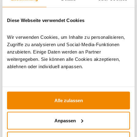
Artikeldatenblatt drucken
Frage zum Artikel
Diese Webseite verwendet Cookies
Dieses Produkt finden Sie unter:
Kaminöfen
|
Kaminöfen im
Set
|
Kaminöfen mit externer Luftzufuhr
Wir verwenden Cookies, um Inhalte zu personalisieren,
Zugriffe zu analysieren und Social-Media-Funktionen
anzubieten. Einige Daten werden an Partner
weitergegeben. Sie können alle Cookies akzeptieren,
ablehnen oder individuell anpassen.
Alle zulassen
Ihr Berater zum Thema Öfen und
Kamine:
Anpassen
Silvio Wirth berät Sie gern rund um das Thema
Kaminöfen. Keine Frage bleibt unbeantwortet, kein