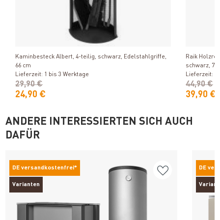
Produkt ansehen
Kaminbesteck Albert, 4-teilig, schwarz, Edelstahlgriffe,
Raik Holzreg
66 cm
schwarz, 74
Lieferzeit: 1 bis 3 Werktage
Lieferzeit: 1
29,90 €
44,90 €
24,90 €
39,90 €
ANDERE INTERESSIERTEN SICH AUCH
DAFÜR
DE versandkostenfrei*
DE ver
Varianten
Varian