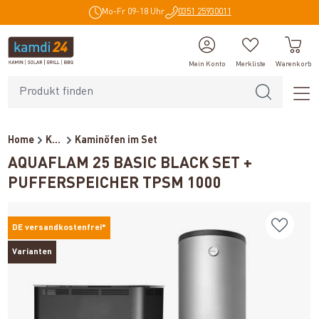
Mo-Fr 09-18 Uhr
0351 25930011
alt springen
Mein Konto
Merkliste
Warenkorb
Home
Kaminöfen
Kaminöfen im Set
AQUAFLAM 25 BASIC BLACK SET +
PUFFERSPEICHER TPSM 1000
DE versandkostenfrei*
Varianten