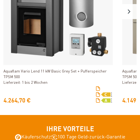
Produkt ansehen
Aquaflam Vario Lend 11 kW Basic Grey Set + Pufferspeicher
Aquaflam 
TPSM 500
TPSM 500
Lieferzeit: 1 bis 2 Wochen
Lieferzeit
4.264,70 €
4.149,
IHRE VORTEILE
Käuferschutz
100 Tage Geld-zurück-Garantie