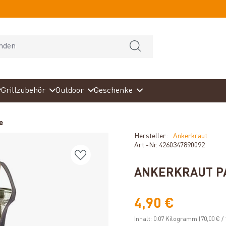
Grillzubehör
Outdoor
Geschenke
e
Hersteller:
Ankerkraut
Art.-Nr.
4260347890092
ANKERKRAUT PA
4,90 €
Inhalt:
0.07 Kilogramm
(70,00 € 