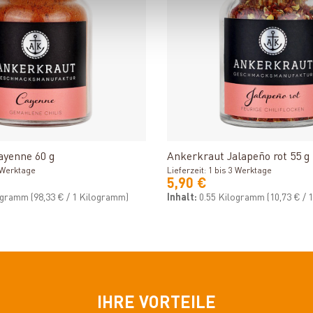
Produkt ansehen
Produkt ansehe
ayenne 60 g
Ankerkraut Jalapeño rot 55 g
3 Werktage
Lieferzeit: 1 bis 3 Werktage
5,90 €
logramm
(98,33 € / 1 Kilogramm)
Inhalt:
0.55 Kilogramm
(10,73 € /
IHRE VORTEILE