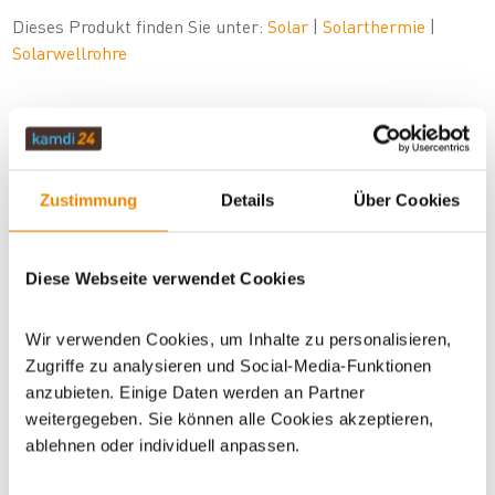
Dieses Produkt finden Sie unter:
Solar
|
Solarthermie
|
Solarwellrohre
Zustimmung
Details
Über Cookies
Diese Webseite verwendet Cookies
Wir verwenden Cookies, um Inhalte zu personalisieren,
Ihr Berater für Solarthermie und
Zugriffe zu analysieren und Social-Media-Funktionen
Speicher:
anzubieten. Einige Daten werden an Partner
weitergegeben. Sie können alle Cookies akzeptieren,
Sven Klitzsch beschäftigt sich bereits seit einigen
ablehnen oder individuell anpassen.
Jahren mit den Themen Solarthermie,
Speichertechnik und regenerative Energien. Sein
Motto: Für jedes Problem gibt es eine Lösung. Haben