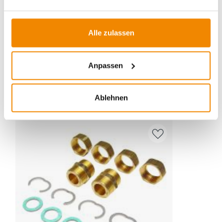
Sie Fragen zu unseren Produkten und Services? Dann
melden Sie sich gern bei uns:
E-Mail:
[email protected]
Alle zulassen
Telefon:
0351 25930011
Anpassen
ZUBEHÖR
Ablehnen