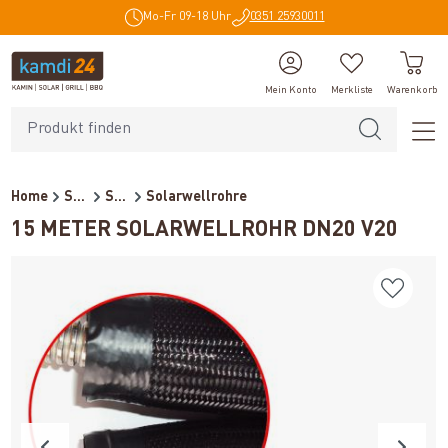
Mo-Fr 09-18 Uhr
0351 25930011
alt springen
Mein Konto
Merkliste
Warenkorb
Home
Solar
Solarthermie
Solarwellrohre
15 METER SOLARWELLROHR DN20 V20