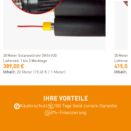
Produkt ansehen
20 Meter Solarwellrohr DN16 V20
25 Meter 
Lieferzeit: 1 bis 3 Werktage
Lieferzeit
389,00 €
415,00
Inhalt:
20 Meter
(19,45 € / 1 Meter)
Inhalt:
2
IHRE VORTEILE
Käuferschutz
100 Tage Geld-zurück-Garantie
0%–Finanzierung