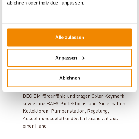
ablehnen oder individuell anpassen.
Westech-Röhrenkollektoren arbeiten mit
trockener Heatpipe-Anbindung und
Borosilikatglas; die Sets bei kamdi24 sind
BEG-EM-förderfähig und reichen von 10,11 bis
Alle zulassen
30,34 m² Kollektorfläche. Vorgedämmte
Edelstahl-Solarwellrohre nach DIN EN 14304
Anpassen
und passendes Montagezubehör runden das
Sortiment ab.
Ablehnen
Förderfähige Komplettsets.
Alle fünf WT-B-Sets bei kamdi24 sind nach
BEG EM förderfähig und tragen Solar Keymark
sowie eine BAFA-Kollektorlistung. Sie erhalten
Kollektoren, Pumpenstation, Regelung,
Ausdehnungsgefäß und Solarflüssigkeit aus
einer Hand.