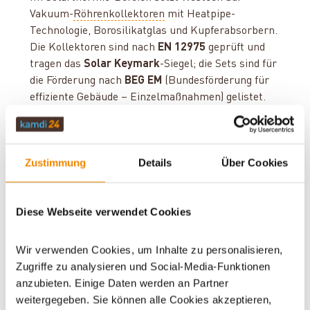
Vakuum-
Röhrenkollektoren
mit Heatpipe-
Technologie, Borosilikatglas und Kupferabsorbern.
Die Kollektoren sind nach
EN 12975
geprüft und
tragen das
Solar Keymark
-Siegel; die Sets sind für
die Förderung nach
BEG EM
(Bundesförderung für
effiziente Gebäude – Einzelmaßnahmen) gelistet.
Bei kamdi24 bündeln wir das Westech-Sortiment in
drei Bereichen: förderfähige
Solarthermie-Sets
,
vorgedämmte
Solarwellrohre
und passendes
Zustimmung
Details
Über Cookies
Montagezubehör. Unser Fachberater hilft Ihnen bei
der Auslegung der Kollektorfläche und der
Komponentenwahl.
Diese Webseite verwendet Cookies
Wir verwenden Cookies, um Inhalte zu personalisieren,
Zugriffe zu analysieren und Social-Media-Funktionen
WAS ZEICHNET WESTECH SOLAR
anzubieten. Einige Daten werden an Partner
weitergegeben. Sie können alle Cookies akzeptieren,
AUS?