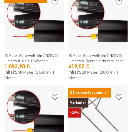
Produkt ansehen
Produkt ansehen
50 Meter Solarwellrohr DN20 V20
20 Meter Solarwellrohr DN20 V20
Lieferzeit: 6 bis 12 Wochen
Lieferzeit: Derzeit nicht verfügbar
1.083,90 €
419,00 €
Inhalt:
50 Meter
(21,68 € / 1
Inhalt:
20 Meter
(20,95 € / 1
Meter)
Meter)
DE versandkostenfrei*
Varianten
-29%