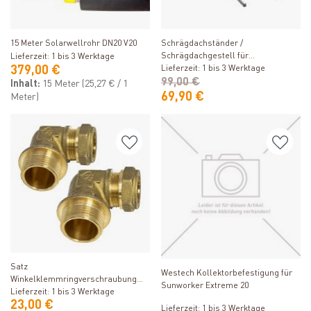
Produkt ansehen
Produkt ansehen
15 Meter Solarwellrohr DN20 V20
Schrägdachständer /
Schrägdachgestell für
Lieferzeit: 1 bis 3 Werktage
379,00 €
Röhrenkollektor 58/22
Lieferzeit: 1 bis 3 Werktage
99,00 €
Inhalt:
15 Meter
(25,27 € / 1
69,90 €
Meter)
Produkt ansehen
Produkt ansehen
Satz
Westech Kollektorbefestigung für
Winkelklemmringverschraubung
Sunworker Extreme 20
3/4"
Lieferzeit: 1 bis 3 Werktage
23,00 €
Lieferzeit: 1 bis 3 Werktage