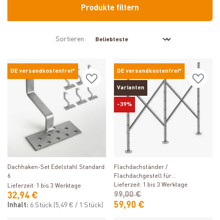
Produkte filtern
Sortieren:
DE versandkostenfrei*
DE versandkostenfrei*
Varianten
-39%
Produkt ansehen
Produkt ansehen
Dachhaken-Set Edelstahl Standard
Flachdachständer /
6
Flachdachgestell für
Röhrenkollektor 58/22
Lieferzeit: 1 bis 3 Werktage
Lieferzeit: 1 bis 3 Werktage
99,00 €
32,94 €
59,90 €
Inhalt:
6 Stück
(5,49 € / 1 Stück)