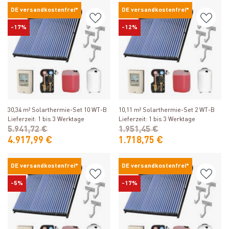
DE versandkostenfrei*
DE versandkostenfrei*
-17%
-12%
Produkt ansehen
Produkt ansehen
30,34 m² Solarthermie-Set 10 WT-B
10,11 m² Solarthermie-Set 2 WT-B
Lieferzeit: 1 bis 3 Werktage
Lieferzeit: 1 bis 3 Werktage
5.941,72 €
1.951,45 €
4.917,99 €
1.718,75 €
DE versandkostenfrei*
DE versandkostenfrei*
-5%
-17%