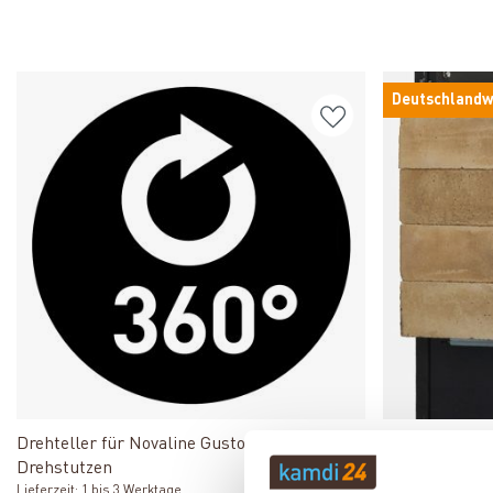
Deutschlandw
Produkt ansehen
Drehteller für Novaline Gusto inkl.
Novaline Spei
Drehstutzen
Lieferzeit: 1 bis 
Lieferzeit: 1 bis 3 Werktage