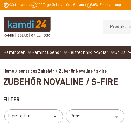
Käuferschutz
100 Tage Geld-zurück-Garantie
0%–Finanzierung
springen
Zur Hauptnavigation springen
Kaminöfen
Kaminzubehör
Heiztechnik
Solar
Grills
Home
sonstiges Zubehör
Zubehör Novaline / s-fire
ZUBEHÖR NOVALINE / S-FIRE
FILTER
Hersteller
Preis