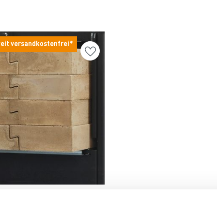
eit versandkostenfrei*
Produkt ansehen
cherblock für Maestro AMS
3 Werktage