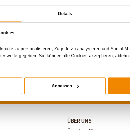
Details
Cookies
halte zu personalisieren, Zugriffe zu analysieren und Social-M
er weitergegeben. Sie können alle Cookies akzeptieren, ablehne
IHRE VORTEILE
Käuferschutz
100 Tage Geld-zurück-Garantie
0%–Finanzier
Anpassen
ÜBER UNS