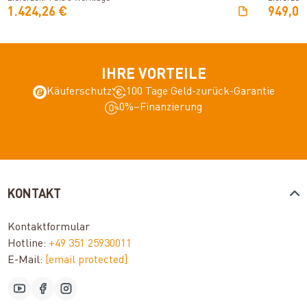
1.424,26 €
949,00
IHRE VORTEILE
Käuferschutz
100 Tage Geld-zurück-Garantie
0%–Finanzierung
KONTAKT
Kontaktformular
Hotline:
+49 351 25930011
E-Mail:
[email protected]