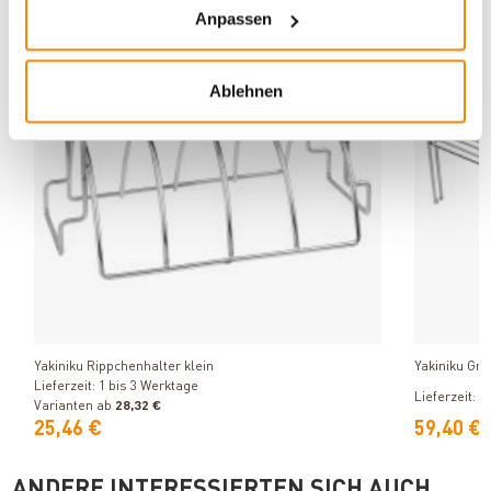
Anpassen
Varianten
Ablehnen
Produkt ansehen
Yakiniku Rippchenhalter klein
Yakiniku Gri
Lieferzeit: 1 bis 3 Werktage
Lieferzeit: 1
Varianten ab
28,32 €
25,46 €
59,40 €
ANDERE INTERESSIERTEN SICH AUCH