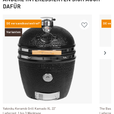
DAFÜR
DE versandkostenfrei*
DE ver
Varianten
Produkt ansehen
Yakiniku Keramik Grill Kamado XL 22"
The Basta
Lieferzeit: 1 bis 3 Werktage
Lieferzeit