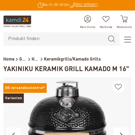
Mo-Fr 09-18 Uhr
0351 25930011
alt springen
Mein Konto
Merkliste
Warenkorb
Home
Grills
Holzkohlegrills
Keramikgrills/Kamado Grills
YAKINIKU KERAMIK GRILL KAMADO M 16"
DE versandkostenfrei*
Varianten