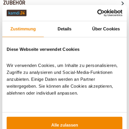
ZUBEHÖR
WICHTIGE INFOS
Zustimmung
Details
Über Cookies
Diese Webseite verwendet Cookies
Artikeldatenblatt drucken
Frage zum Artikel
Wir verwenden Cookies, um Inhalte zu personalisieren,
Dieses Produkt finden Sie unter:
Grills
|
Holzkohlegrills
|
Zugriffe zu analysieren und Social-Media-Funktionen
BBQ Grills und Smoker
|
Gartengrills
|
Smoker und
anzubieten. Einige Daten werden an Partner
Räucheröfen
weitergegeben. Sie können alle Cookies akzeptieren,
ablehnen oder individuell anpassen.
Alle zulassen
ZUBEHÖR