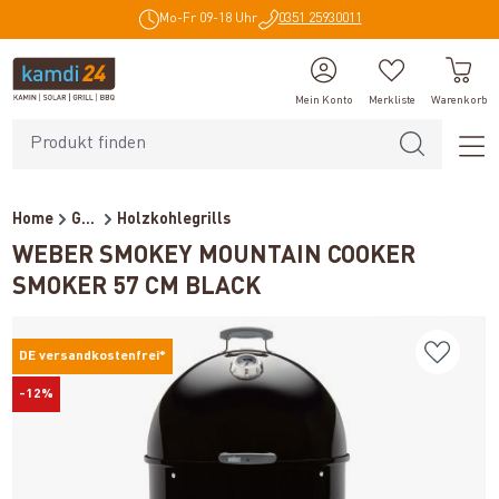
Mo-Fr 09-18 Uhr
0351 25930011
alt springen
Mein Konto
Merkliste
Warenkorb
Home
Grills
Holzkohlegrills
WEBER SMOKEY MOUNTAIN COOKER
SMOKER 57 CM BLACK
DE versandkostenfrei*
-12%