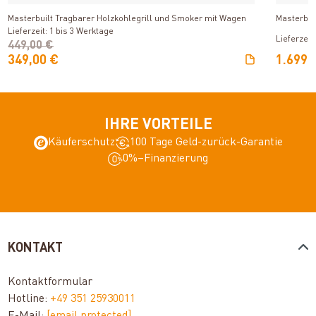
Masterbuilt Tragbarer Holzkohlegrill und Smoker mit Wagen
Masterbui
Lieferzeit: 1 bis 3 Werktage
Lieferzeit
449,00 €
349,00 €
1.699,
IHRE VORTEILE
Käuferschutz
100 Tage Geld-zurück-Garantie
0%–Finanzierung
KONTAKT
Kontaktformular
Hotline:
+49 351 25930011