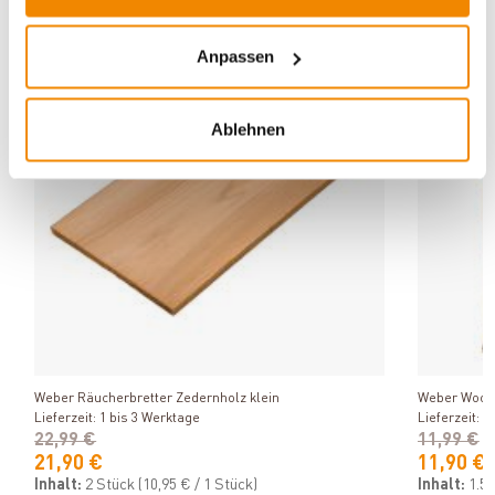
Anpassen
Varianten
Varianten
-5%
Ablehnen
Produkt ansehen
Weber Räucherbretter Zedernholz klein
Weber Wood 
Lieferzeit: 1 bis 3 Werktage
Lieferzeit: 1
22,99 €
11,99 €
21,90 €
11,90 €
Inhalt:
2 Stück
(10,95 € / 1 Stück)
Inhalt:
1.5