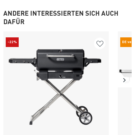
ANDERE INTERESSIERTEN SICH AUCH
DAFÜR
-22%
DE ver
Produkt ansehen