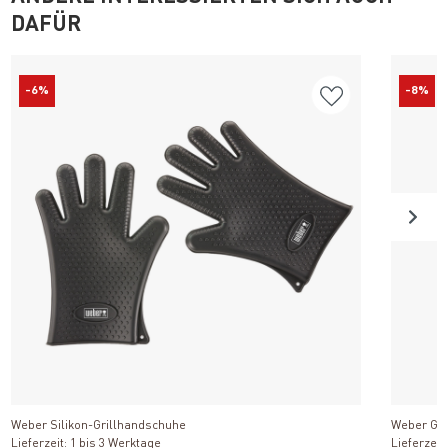
DAFÜR
-6%
-8%
Produkt ansehen
Weber Silikon-Grillhandschuhe
Weber Gri
Lieferzeit: 1 bis 3 Werktage
Lieferzeit