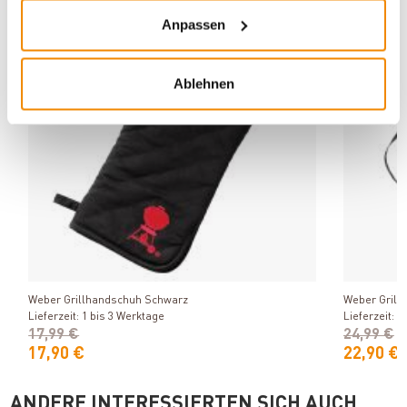
Anpassen
-8%
Ablehnen
Produkt ansehen
Weber Grillhandschuh Schwarz
Weber Grill
Lieferzeit: 1 bis 3 Werktage
Lieferzeit: 1
17,99 €
24,99 €
17,90 €
22,90 €
ANDERE INTERESSIERTEN SICH AUCH