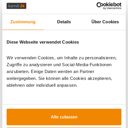
ZUBEHÖR
Zustimmung
Details
Über Cookies
WICHTIGE INFOS
Diese Webseite verwendet Cookies
Artikeldatenblatt drucken
Frage zum Artikel
Wir verwenden Cookies, um Inhalte zu personalisieren,
Zugriffe zu analysieren und Social-Media-Funktionen
Dieses Produkt finden Sie unter:
Grillzubehör
|
Zubehör
|
anzubieten. Einige Daten werden an Partner
Grillschürzen/Grillhandschuhe
weitergegeben. Sie können alle Cookies akzeptieren,
ablehnen oder individuell anpassen.
Alle zulassen
ZUBEHÖR