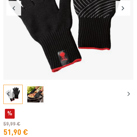
%
59,99 €
51,90 €