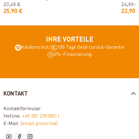
27,49 €
24,99 €
25,90 €
22,90 
IHRE VORTEILE
Käuferschutz
100 Tage Geld-zurück-Garantie
0%–Finanzierung
KONTAKT
Kontaktformular
Hotline:
+49 351 25930011
E-Mail:
[email protected]