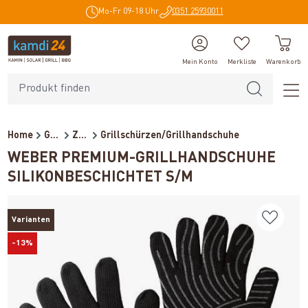
Mo-Fr 09-18 Uhr
0351 25930011
alt springen
Mein Konto
Merkliste
Warenkorb
Home
Grillzubehör
Zubehör
Grillschürzen/Grillhandschuhe
WEBER PREMIUM-GRILLHANDSCHUHE
SILIKONBESCHICHTET S/M
Varianten
-13%