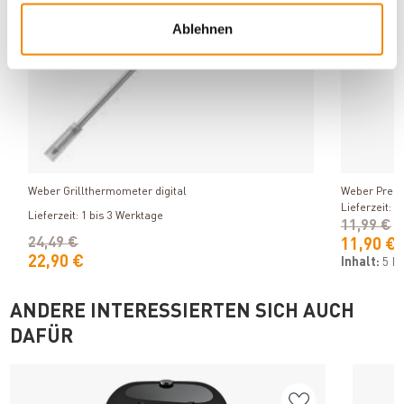
Ablehnen
Produkt ansehen
Weber Grillthermometer digital
Weber Premi
Lieferzeit: 1
Lieferzeit: 1 bis 3 Werktage
11,99 €
24,49 €
11,90 €
22,90 €
Inhalt:
5 K
ANDERE INTERESSIERTEN SICH AUCH
DAFÜR