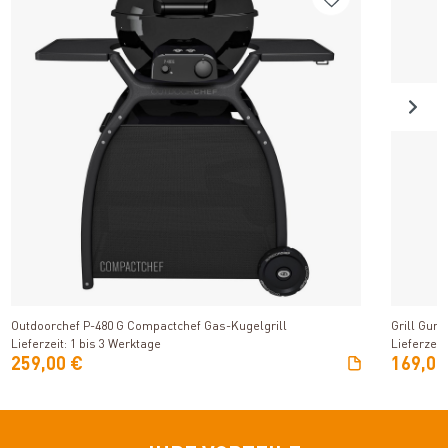
Produkt ansehen
Outdoorchef P-480 G Compactchef Gas-Kugelgrill
Grill Guru
Lieferzeit: 1 bis 3 Werktage
Lieferzeit
259,00 €
169,00