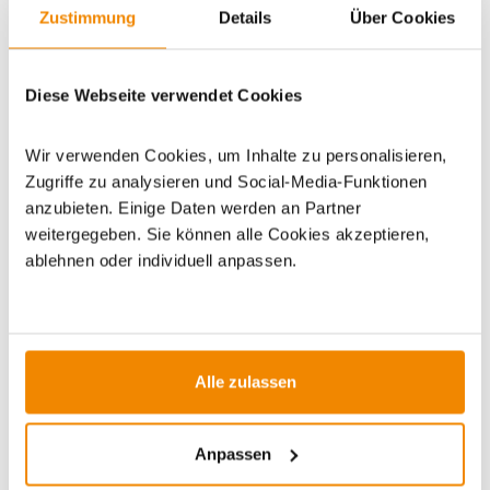
Zustimmung
Details
Über Cookies
Artikeldatenblatt drucken
Frage zum Artikel
Dieses Produkt finden Sie unter:
Grills
|
Holzkohlegrills
|
Diese Webseite verwendet Cookies
Holzkohle Kugelgrills
|
Gartengrills
|
Grillwagen
|
Kugelgrills
|
Campinggrills
Wir verwenden Cookies, um Inhalte zu personalisieren,
Zugriffe zu analysieren und Social-Media-Funktionen
anzubieten. Einige Daten werden an Partner
weitergegeben. Sie können alle Cookies akzeptieren,
ablehnen oder individuell anpassen.
ZUBEHÖR
Alle zulassen
-6%
Anpassen