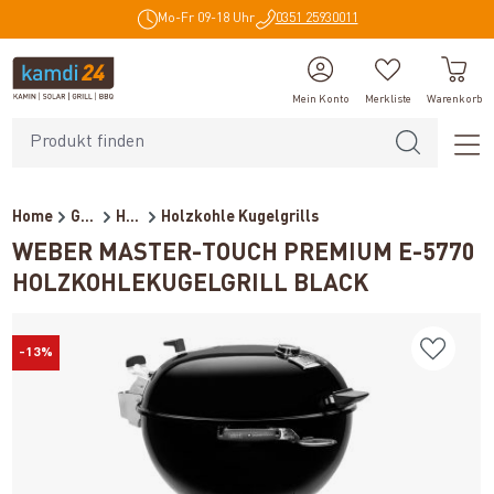
Mo-Fr 09-18 Uhr
0351 25930011
alt springen
Mein Konto
Merkliste
Warenkorb
Home
Grills
Holzkohlegrills
Holzkohle Kugelgrills
WEBER MASTER-TOUCH PREMIUM E-5770
HOLZKOHLEKUGELGRILL BLACK
-13%