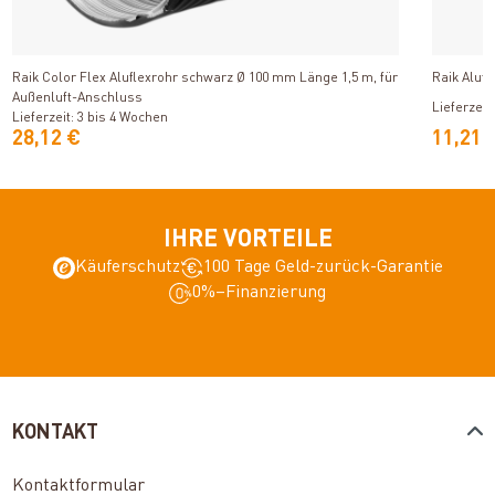
Produkt ansehen
Raik Color Flex Aluflexrohr schwarz Ø 100 mm Länge 1,5 m, für
Raik Aluf
Außenluft-Anschluss
Lieferzeit
Lieferzeit: 3 bis 4 Wochen
28,12 €
11,21 
IHRE VORTEILE
Käuferschutz
100 Tage Geld-zurück-Garantie
0%–Finanzierung
KONTAKT
Kontaktformular