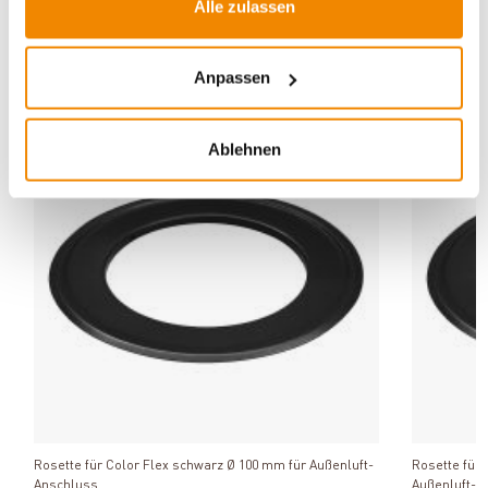
Alle zulassen
ZUBEHÖR
Anpassen
Varianten
Varianten
Ablehnen
Produkt ansehen
Rosette für Color Flex schwarz Ø 100 mm für Außenluft-
Rosette für
Anschluss
Außenluft-A