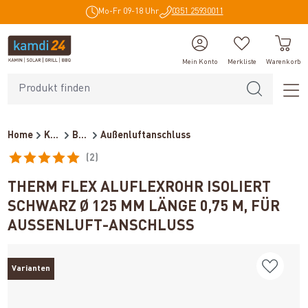
Mo-Fr 09-18 Uhr
0351 25930011
alt springen
Mein Konto
Merkliste
Warenkorb
Home
Kaminzubehör
Be- und Entlüftung
Außenluftanschluss
(2)
Durchschnittliche Bewertung von 5 von 5 Sternen
THERM FLEX ALUFLEXROHR ISOLIERT
SCHWARZ Ø 125 MM LÄNGE 0,75 M, FÜR
AUSSENLUFT-ANSCHLUSS
Varianten