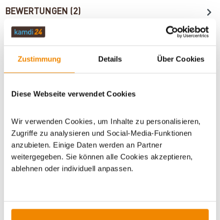
BEWERTUNGEN (2)
ZUBEHÖR
Zustimmung
Details
Über Cookies
WICHTIGE INFOS
Diese Webseite verwendet Cookies
Wir verwenden Cookies, um Inhalte zu personalisieren,
Artikeldatenblatt drucken
Frage zum Artikel
Zugriffe zu analysieren und Social-Media-Funktionen
anzubieten. Einige Daten werden an Partner
weitergegeben. Sie können alle Cookies akzeptieren,
Dieses Produkt finden Sie unter:
Kaminzubehör
|
Be- und
ablehnen oder individuell anpassen.
Entlüftung
|
Außenluftanschluss