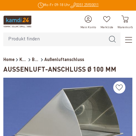
Mo-Fr 09-18 Uhr
0351 25930011
alt springen
Mein Konto
Merkliste
Warenkorb
Home
Kaminzubehör
Be- und Entlüftung
Außenluftanschluss
AUSSENLUFT-ANSCHLUSS Ø 100 MM