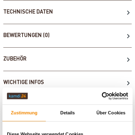
TECHNISCHE DATEN
BEWERTUNGEN (0)
ZUBEHÖR
WICHTIGE INFOS
Artikeldatenblatt drucken
Frage zum Artikel
Zustimmung
Details
Über Cookies
Dieses Produkt finden Sie unter:
Kaminzubehör
|
Be- und
Entlüftung
|
Außenluftanschluss
Diese Webseite verwendet Cookies