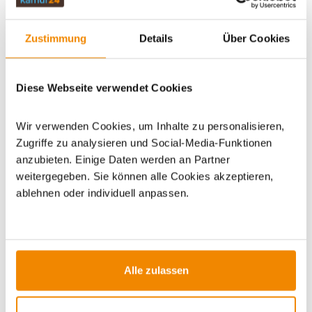
Zustimmung
Details
Über Cookies
ZUBEHÖR
Diese Webseite verwendet Cookies
Artikeldatenblatt drucken
Frage zum Artikel
Wir verwenden Cookies, um Inhalte zu personalisieren,
Dieses Produkt finden Sie unter:
Grillzubehör
|
Zubehör
|
Zugriffe zu analysieren und Social-Media-Funktionen
Geschenke
|
Geschenke für Grillfans
|
Grillzubehör zum
anzubieten. Einige Daten werden an Partner
Verschenken
|
Grillthermometer
weitergegeben. Sie können alle Cookies akzeptieren,
ablehnen oder individuell anpassen.
Alle zulassen
ZUBEHÖR