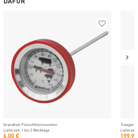
DAFÜR
Produkt ansehen
Grandhall Fleischthermometer
Traeger X
Lieferzeit: 1 bis 3 Werktage
Lieferzeit
6,00 €
199,90