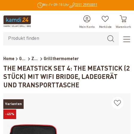
Mo-Fr 09-18 Uhr
0351 25930011
alt springen
Mein Konto
Merkliste
Warenkorb
Home
Grillzubehör
Zubehör
Grillthermometer
THE MEATSTICK SET 4: THE MEATSTICK (2
STÜCK) MIT WIFI BRIDGE, LADEGERÄT
UND TRANSPORTTASCHE
Varianten
-45%