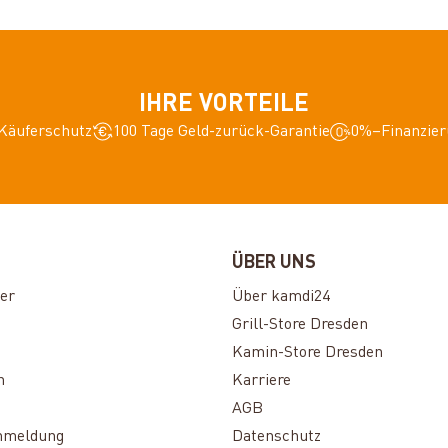
IHRE VORTEILE
Käuferschutz
100 Tage Geld-zurück-Garantie
0%–Finanzier
ÜBER UNS
er
Über kamdi24
Grill-Store Dresden
Kamin-Store Dresden
n
Karriere
AGB
nmeldung
Datenschutz