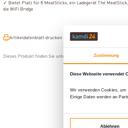
✓ Bietet Platz für 8 MeatSticks, ein Ladegerät The MeatStick
die WiFi Bridge
Artikeldatenblatt drucken
Frage zum Artikel
Zustimmung
Dieses Produkt finden Sie unter:
Grillzubehör
|
Zubehör
|
Gril
Diese Webseite verwendet 
Wir verwenden Cookies, um In
Einige Daten werden an Partn
AN
Ablehnen