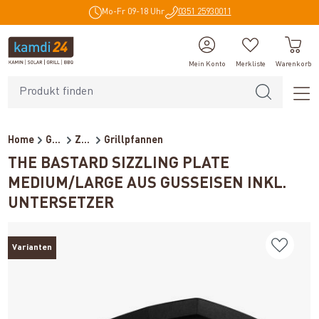
Mo-Fr 09-18 Uhr
0351 25930011
alt springen
Mein Konto
Merkliste
Warenkorb
Home
Grillzubehör
Zubehör
Grillpfannen
THE BASTARD SIZZLING PLATE
MEDIUM/LARGE AUS GUSSEISEN INKL.
UNTERSETZER
Varianten