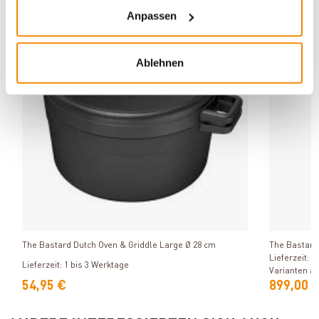
Anpassen
Varianten
DE versa
Varianten
Ablehnen
Produkt ansehen
The Bastard Dutch Oven & Griddle Large Ø 28 cm
The Bastard
Lieferzeit: 1
Lieferzeit: 1 bis 3 Werktage
Varianten a
54,95 €
899,00 