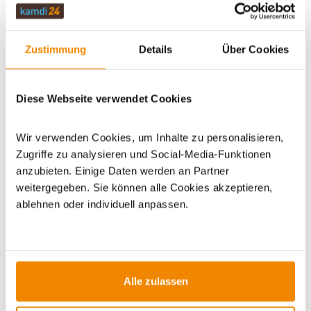
WICHTIGE INFOS
Zustimmung
Details
Über Cookies
Artikeldatenblatt drucken
Frage zum Artikel
Diese Webseite verwendet Cookies
Dieses Produkt finden Sie unter:
Grillzubehör
|
Zubehör
|
Wir verwenden Cookies, um Inhalte zu personalisieren,
Geschenke
|
Geschenke für Grillfans
|
Grillzubehör zum
Zugriffe zu analysieren und Social-Media-Funktionen
Verschenken
|
Geschenke für Camper & Outdoorfans
|
anzubieten. Einige Daten werden an Partner
Grillpfannen
weitergegeben. Sie können alle Cookies akzeptieren,
ablehnen oder individuell anpassen.
Alle zulassen
ZUBEHÖR