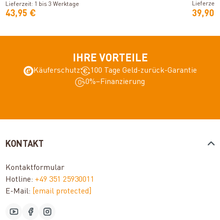
Lieferzeit
Lieferzeit: 1 bis 3 Werktage
43,95 €
39,90 
IHRE VORTEILE
Käuferschutz
100 Tage Geld-zurück-Garantie
0%–Finanzierung
KONTAKT
Kontaktformular
Hotline:
+49 351 25930011
E-Mail:
[email protected]