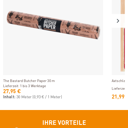
Produkt ansehen
The Bastard Butcher Paper 30 m
Axtschlag
Lieferzeit: 1 bis 3 Werktage
Lieferzeit
27,95 €
21,99 
Inhalt:
30 Meter
(0,93 € / 1 Meter)
IHRE VORTEILE