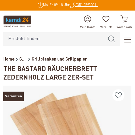
Mo-Fr 09-18 Uhr
0351 25930011
alt springen
Mein Konto
Merkliste
Warenkorb
Home
Grillzubehör
Grillplanken und Grillpapier
THE BASTARD RÄUCHERBRETT
ZEDERNHOLZ LARGE 2ER-SET
Varianten